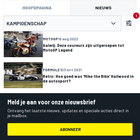
HOOFDPAGINA
NIEUWS
1
KAMPIOENSCHAP
MOTOGP
19 aug 2022
Galerij: Deze coureurs zijn uitgeroepen tot
MotoGP Legend
FORMULE 1
23 mrt 2021
Retro: Hoe goed was 'Mike the Bike' Hailwood in
de autosport?
Meld je aan voor onze nieuwsbrief
Ontvang het laatste nieuws, updates en speciale acties direct in
je mailbox.
ABONNEER