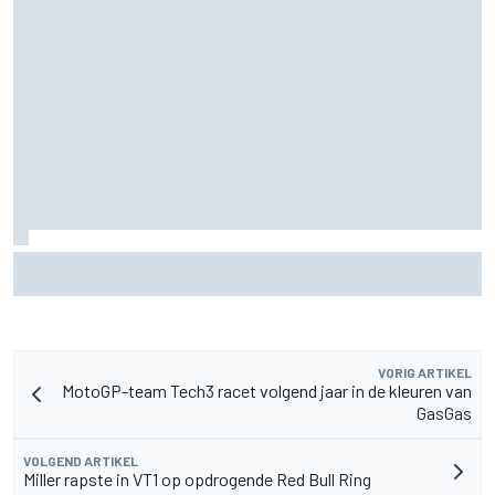
De nieuwigheid van Cadillac is eraf, maar dat is juist een
compliment
VORIG ARTIKEL
MotoGP-team Tech3 racet volgend jaar in de kleuren van
GasGas
VOLGEND ARTIKEL
Miller rapste in VT1 op opdrogende Red Bull Ring