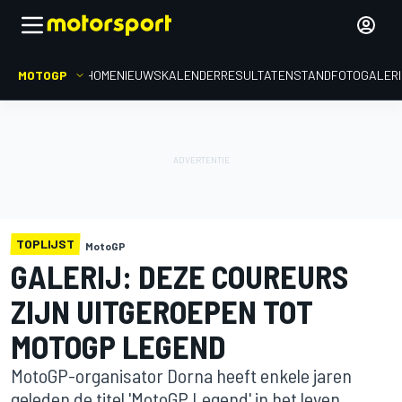
MOTOGP
HOME
NIEUWS
KALENDER
RESULTATEN
STAND
FOTOGALER
TOPLIJST
MotoGP
GALERIJ: DEZE COUREURS
ZIJN UITGEROEPEN TOT
MOTOGP LEGEND
MotoGP-organisator Dorna heeft enkele jaren
geleden de titel 'MotoGP Legend' in het leven