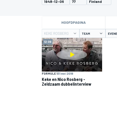
1948-12-06
77
Finland
HOOFDPAGINA
KEKE ROSBERG
TEAM
EVEN
12:09
MOTOGP
FORMULE 1
31 mei 2018
Keke en Nico Rosberg -
Zeldzaam dubbelinterview