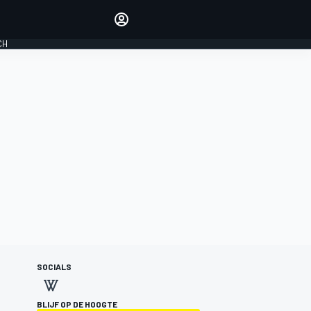
Laat je horen met de
reactiemodule
CH
LOGIN
EDITIE
NEDERLAND
SOCIALS
BLIJF OP DE HOOGTE