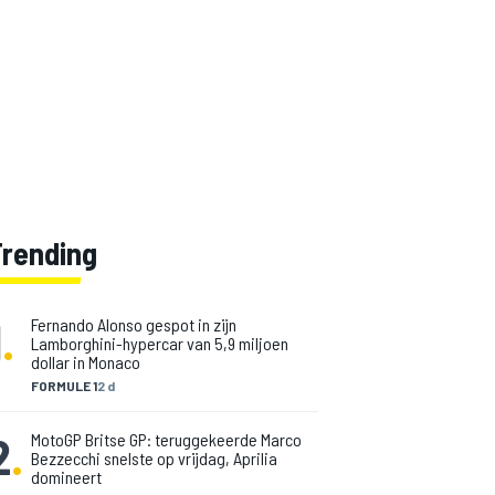
Trending
1
.
Fernando Alonso gespot in zijn
Lamborghini-hypercar van 5,9 miljoen
dollar in Monaco
FORMULE 1
2 d
2
.
MotoGP Britse GP: teruggekeerde Marco
Bezzecchi snelste op vrijdag, Aprilia
domineert