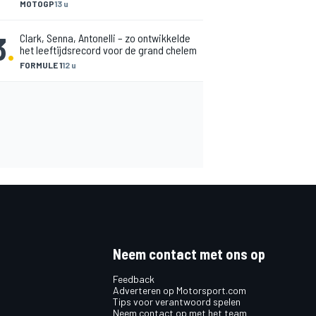
MOTOGP
13 u
3
.
Clark, Senna, Antonelli – zo ontwikkelde
het leeftijdsrecord voor de grand chelem
FORMULE 1
12 u
Neem contact met ons op
Feedback
Adverteren op Motorsport.com
Tips voor verantwoord spelen
Neem contact op met het team