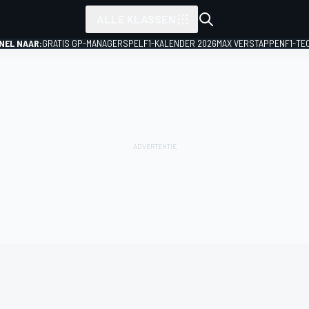
ALLE KLASSEN
NEL NAAR:
GRATIS GP-MANAGERSPEL
F1-KALENDER 2026
MAX VERSTAPPEN
F1-TE