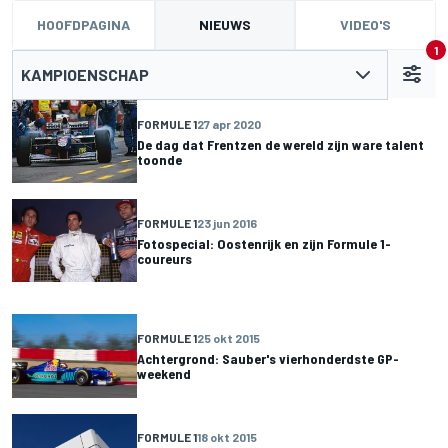
HOOFDPAGINA
NIEUWS
VIDEO'S
1
KAMPIOENSCHAP
FORMULE 1
27 apr 2020
De dag dat Frentzen de wereld zijn ware talent
toonde
FORMULE 1
23 jun 2016
Fotospecial: Oostenrijk en zijn Formule 1-
coureurs
FORMULE 1
25 okt 2015
Achtergrond: Sauber's vierhonderdste GP-
weekend
FORMULE 1
18 okt 2015