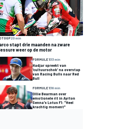
OTOGP
20 min
arco stapt drie maanden na zware
lessure weer op de motor
FORMULE 1
33 min
Hadjar spreekt van
'cultuurschok' na overstap
van Racing Bulls naar Red
Bull
FORMULE 1
36 min
Ollie Bearman over
emotionele rit in Ayrton
Senna's Lotus F1: "Heel
krachtig moment"