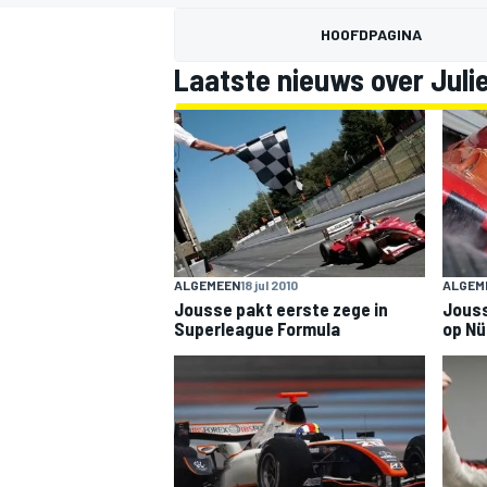
HOOFDPAGINA
Laatste nieuws over Juli
MOTOGP
ALGEMEEN
18 jul 2010
ALGEM
Jousse pakt eerste zege in
Jouss
Superleague Formula
op Nü