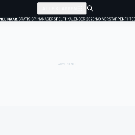
ALLE KLASSEN
NEL NAAR:
GRATIS GP-MANAGERSPEL
F1-KALENDER 2026
MAX VERSTAPPEN
F1-TE