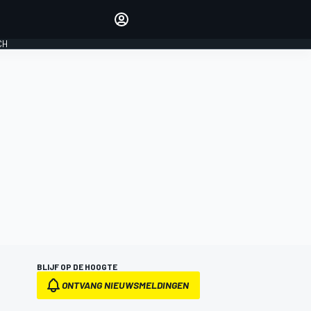
Laat je horen met de
reactiemodule
CH
LOGIN
EDITIE
NEDERLAND
BLIJF OP DE HOOGTE
ONTVANG NIEUWSMELDINGEN