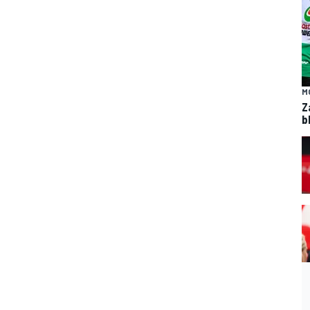
M
Z
b