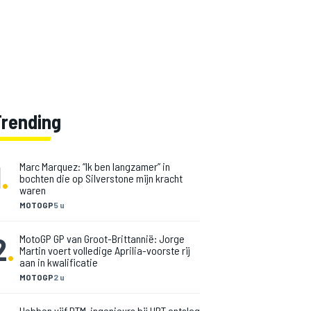
Trending
1
.
Marc Marquez: “Ik ben langzamer” in
bochten die op Silverstone mijn kracht
waren
MOTOGP
5 u
2
.
MotoGP GP van Groot-Brittannië: Jorge
Martin voert volledige Aprilia-voorste rij
aan in kwalificatie
MOTOGP
2 u
Hebben vijf DTM-ingenieurs bij HRT ontslag