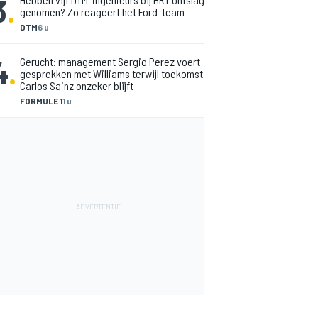
3
.
genomen? Zo reageert het Ford-team
DTM
6 u
4
.
Gerucht: management Sergio Perez voert
gesprekken met Williams terwijl toekomst
Carlos Sainz onzeker blijft
FORMULE 1
1 u