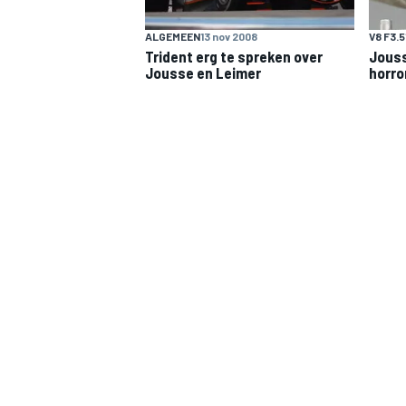
ALGEMEEN
13 nov 2008
V8 F3.5
Trident erg te spreken over
Jouss
Jousse en Leimer
horro
INDYCAR
WEC
DTM