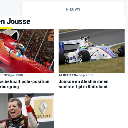
NIEUWS
en Jousse
EEN
26 jun 2010
ALGEMEEN
4 sep 2009
e behaalt pole-position
Jousse en Aleshin delen
rburgring
snelste tijd in Duitsland