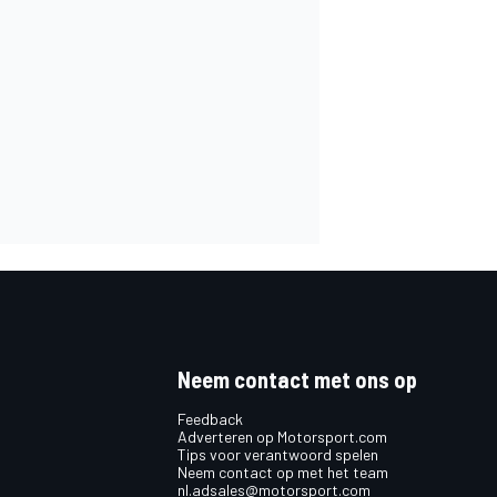
Neem contact met ons op
Feedback
Adverteren op Motorsport.com
Tips voor verantwoord spelen
Neem contact op met het team
nl.adsales@motorsport.com