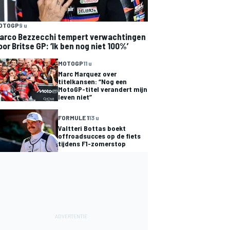
OTOGP
9 u
arco Bezzecchi tempert verwachtingen
oor Britse GP: ‘Ik ben nog niet 100%’
MOTOGP
11 u
Marc Marquez over
titelkansen: “Nog een
MotoGP-titel verandert mijn
leven niet”
FORMULE 1
13 u
Valtteri Bottas boekt
offroadsucces op de fiets
tijdens F1-zomerstop