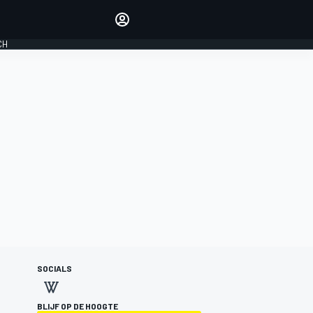
Laat je horen met de
reactiemodule
CH
LOGIN
EDITIE
NEDERLAND
SOCIALS
BLIJF OP DE HOOGTE