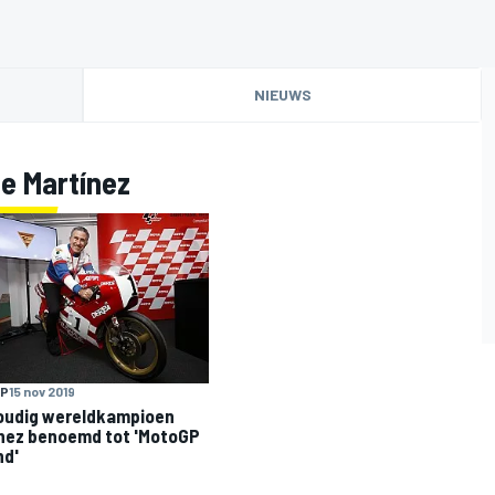
NIEUWS
e Martínez
P
15 nov 2019
oudig wereldkampioen
nez benoemd tot 'MotoGP
nd'