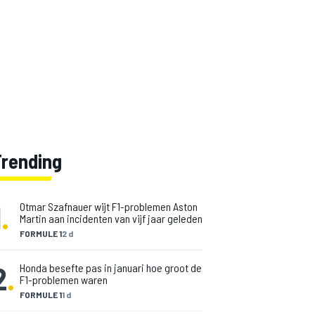
Trending
1
.
Otmar Szafnauer wijt F1-problemen Aston
Martin aan incidenten van vijf jaar geleden
FORMULE 1
2 d
2
.
Honda besefte pas in januari hoe groot de
F1-problemen waren
FORMULE 1
1 d