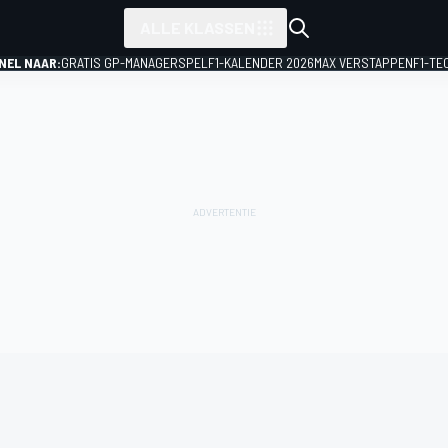
ALLE KLASSEN
NEL NAAR:
GRATIS GP-MANAGERSPEL
F1-KALENDER 2026
MAX VERSTAPPEN
F1-TE