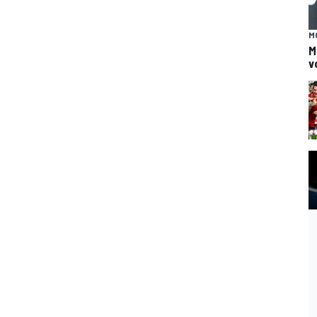
M
M
v