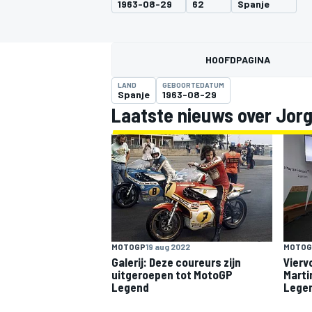
1963-08-29
62
Spanje
HOOFDPAGINA
LAND
GEBOORTEDATUM
Spanje
1963-08-29
Laatste nieuws over Jorg
MOTOGP
MOTOGP
19 aug 2022
MOTOG
Galerij: Deze coureurs zijn
Vierv
uitgeroepen tot MotoGP
Marti
Legend
Lege