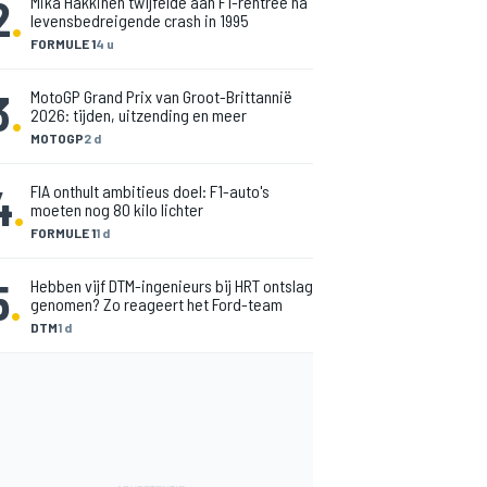
2
.
Mika Hakkinen twijfelde aan F1-rentree na
levensbedreigende crash in 1995
FORMULE 1
4 u
3
.
MotoGP Grand Prix van Groot-Brittannië
2026: tijden, uitzending en meer
MOTOGP
2 d
4
.
FIA onthult ambitieus doel: F1-auto's
moeten nog 80 kilo lichter
FORMULE 1
1 d
5
.
Hebben vijf DTM-ingenieurs bij HRT ontslag
genomen? Zo reageert het Ford-team
DTM
1 d