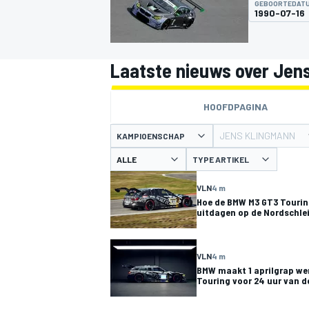
GEBOORTEDAT
1990-07-16
Laatste nieuws over Jen
HOOFDPAGINA
JENS KLINGMANN
KAMPIOENSCHAP
MOTOGP
TYPE ARTIKEL
VLN
4 m
Hoe de BMW M3 GT3 Tourin
uitdagen op de Nordschle
VLN
4 m
BMW maakt 1 aprilgrap wer
Touring voor 24 uur van d