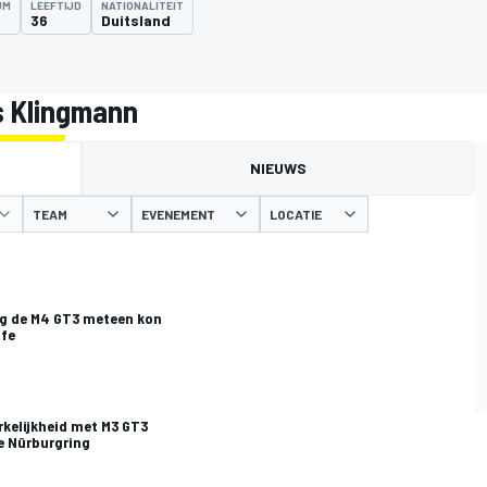
UM
LEEFTIJD
NATIONALITEIT
36
Duitsland
s Klingmann
NIEUWS
TEAM
EVENEMENT
LOCATIE
g de M4 GT3 meteen kon
ife
kelijkheid met M3 GT3
e Nürburgring