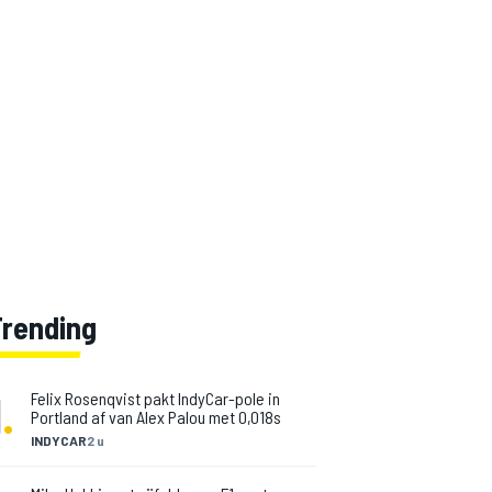
Trending
1
.
Felix Rosenqvist pakt IndyCar-pole in
Portland af van Alex Palou met 0,018s
INDYCAR
2 u