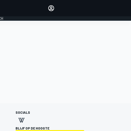
Laat je horen met de
reactiemodule
CH
LOGIN
EDITIE
NEDERLAND
SOCIALS
BLIJF OP DE HOOGTE