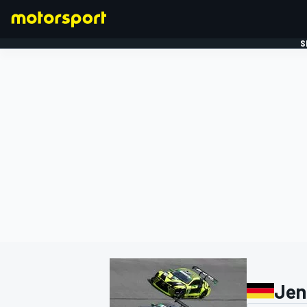
S
FORMULE 1
Jen