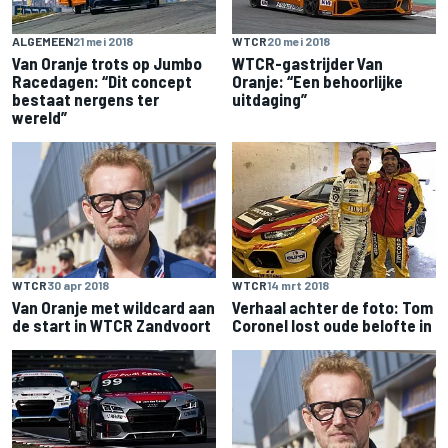
ALGEMEEN
21 mei 2018
WTCR
20 mei 2018
Van Oranje trots op Jumbo
WTCR-gastrijder Van
Racedagen: “Dit concept
Oranje: “Een behoorlijke
bestaat nergens ter
uitdaging”
wereld”
WTCR
30 apr 2018
WTCR
14 mrt 2018
Van Oranje met wildcard aan
Verhaal achter de foto: Tom
de start in WTCR Zandvoort
Coronel lost oude belofte in