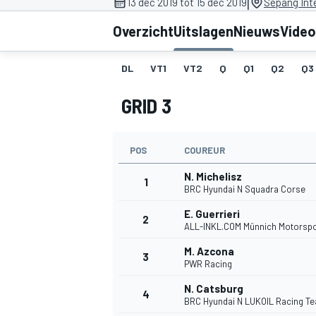
|
13 dec 2019 tot 15 dec 2019
Sepang Inte
Overzicht
Uitslagen
Nieuws
Video
DL
VT1
VT2
Q
Q1
Q2
Q3
GRID 3
POS
COUREUR
MOTOGP
N. Michelisz
1
BRC Hyundai N Squadra Corse
E. Guerrieri
2
ALL-INKL.COM Münnich Motorspo
M. Azcona
3
PWR Racing
N. Catsburg
4
BRC Hyundai N LUKOIL Racing T