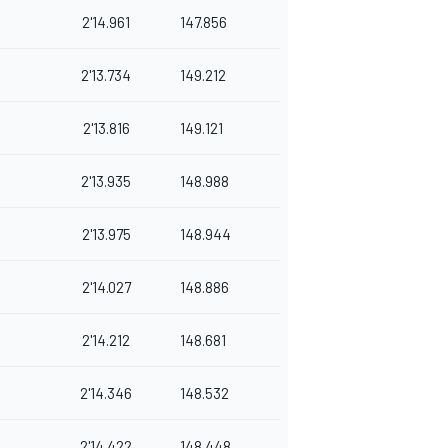
2'14.961
147.856
2'13.734
149.212
2'13.816
149.121
2'13.935
148.988
2'13.975
148.944
2'14.027
148.886
2'14.212
148.681
2'14.346
148.532
2'14.422
148.448