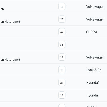
Volkswagen
14
gen
Volkswagen
25
gen Motorsport
CUPRA
37
38
Volkswagen
12
gen Motorsport
Lynk & Co
111
Hyundai
27
Hyundai
15