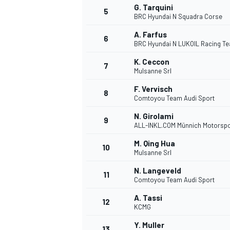
G. Tarquini
5
BRC Hyundai N Squadra Corse
A. Farfus
6
INDYCAR
BRC Hyundai N LUKOIL Racing T
K. Ceccon
7
Mulsanne Srl
F. Vervisch
8
Comtoyou Team Audi Sport
N. Girolami
9
ALL-INKL.COM Münnich Motorspo
M. Qing Hua
10
Mulsanne Srl
N. Langeveld
11
Comtoyou Team Audi Sport
WEC
DTM
A. Tassi
12
KCMG
Y. Muller
13