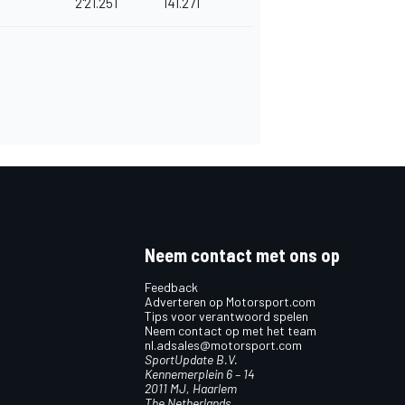
2'21.251
141.271
Neem contact met ons op
Feedback
Adverteren op Motorsport.com
Tips voor verantwoord spelen
Neem contact op met het team
nl.adsales@motorsport.com
SportUpdate B.V.
Kennemerplein 6 – 14
2011 MJ, Haarlem
The Netherlands