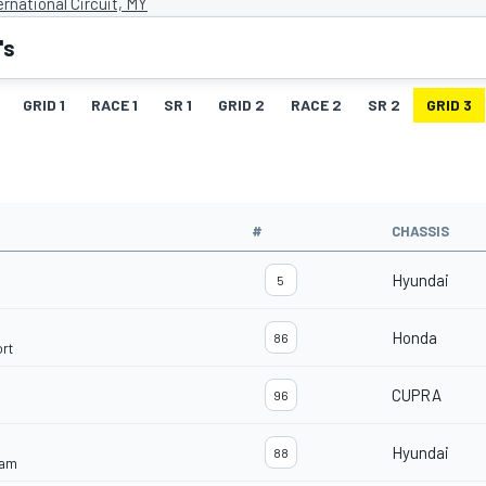
rnational Circuit, MY
's
GRID 1
RACE 1
SR 1
GRID 2
RACE 2
SR 2
GRID 3
#
CHASSIS
Hyundai
5
Honda
86
rt
CUPRA
96
Hyundai
88
eam