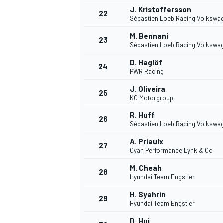
J. Kristoffersson
22
Sébastien Loeb Racing Volkswa
M. Bennani
23
Sébastien Loeb Racing Volkswa
D. Haglöf
24
PWR Racing
J. Oliveira
25
KC Motorgroup
R. Huff
26
Sébastien Loeb Racing Volkswa
A. Priaulx
27
Cyan Performance Lynk & Co
M. Cheah
28
Hyundai Team Engstler
H. Syahrin
29
Hyundai Team Engstler
D. Hui