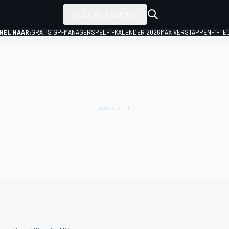
ALLE KLASSEN
NEL NAAR:
GRATIS GP-MANAGERSPEL
F1-KALENDER 2026
MAX VERSTAPPEN
F1-TE