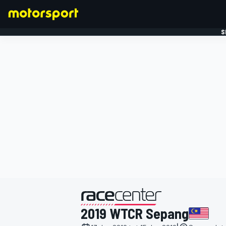
S
FORMULE 1
gepresenteerd door
2019 WTCR Sepang