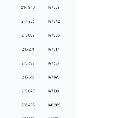
2'14.940
147.879
2'14.973
147.842
2'15.009
147.803
2'15.271
147.517
2'15.399
147.377
2'15.613
147.145
2'15.647
147.108
2'16.406
146.289