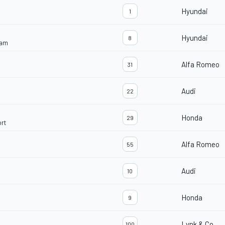
Hyundai
1
Hyundai
8
eam
Alfa Romeo
31
Audi
22
Honda
29
rt
Alfa Romeo
55
Audi
10
Honda
9
Lynk & Co
100