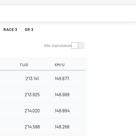
RACE 3
SR 3
Alle statistieken
TIJD
KM/U
2'13.141
149.877
2'13.925
148.999
2'14.020
148.894
2'14.586
148.268