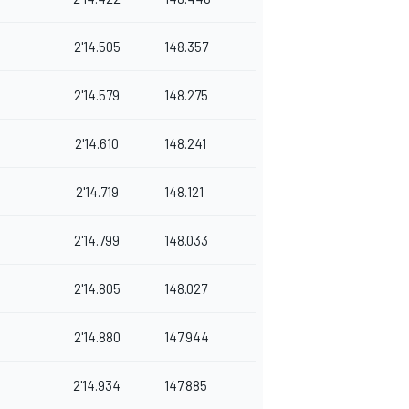
2'14.505
148.357
2'14.579
148.275
2'14.610
148.241
2'14.719
148.121
2'14.799
148.033
2'14.805
148.027
2'14.880
147.944
2'14.934
147.885