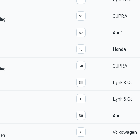
CUPRA
21
ing
Audi
52
Honda
18
CUPRA
50
ing
Lynk & Co
68
Lynk & Co
11
Audi
69
Volkswagen
33
gen