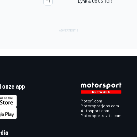
Lynk & Co 03 TCR
111
 onze app
Motor1.com
Motorsportjobs.com
Autosport.com
Motorsportstats.com
edia