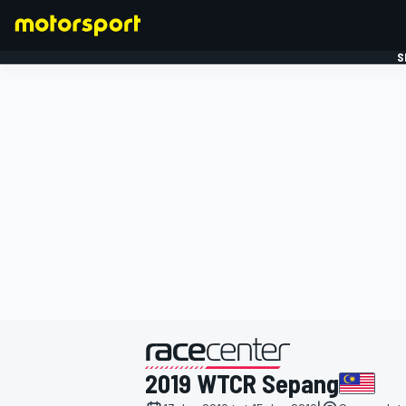
S
FORMULE 1
gepresenteerd door
2019 WTCR Sepang