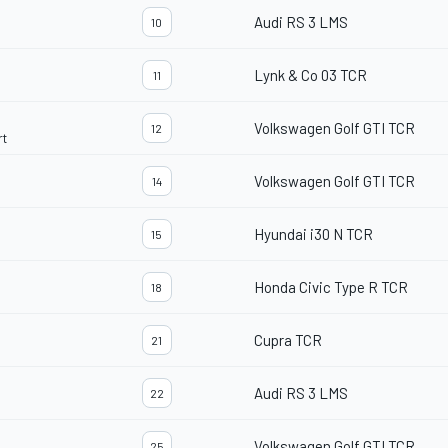
Audi RS 3 LMS
10
Lynk & Co 03 TCR
11
Volkswagen Golf GTI TCR
12
rt
Volkswagen Golf GTI TCR
14
Hyundai i30 N TCR
15
Honda Civic Type R TCR
18
Cupra TCR
21
Audi RS 3 LMS
22
Volkswagen Golf GTI TCR
25