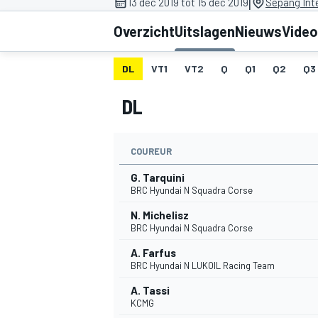
|
13 dec 2019 tot 15 dec 2019
Sepang Inte
Overzicht
Uitslagen
Nieuws
Video
DL
VT1
VT2
Q
Q1
Q2
Q3
DL
COUREUR
MOTOGP
G. Tarquini
BRC Hyundai N Squadra Corse
N. Michelisz
BRC Hyundai N Squadra Corse
A. Farfus
BRC Hyundai N LUKOIL Racing Team
A. Tassi
KCMG