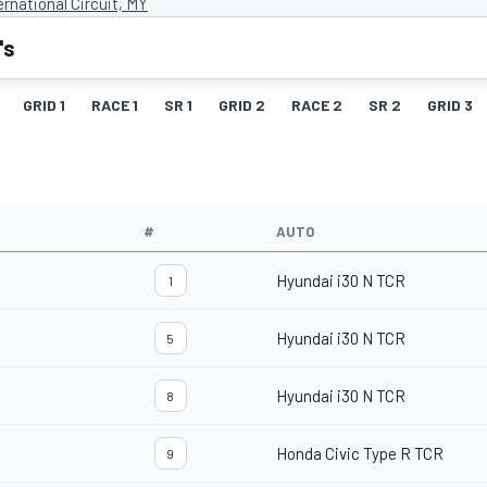
rnational Circuit, MY
's
GRID 1
RACE 1
SR 1
GRID 2
RACE 2
SR 2
GRID 3
#
AUTO
Hyundai i30 N TCR
1
Hyundai i30 N TCR
5
Hyundai i30 N TCR
8
Honda Civic Type R TCR
9