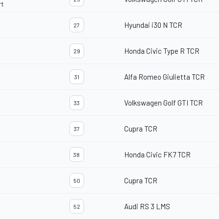
rt
Hyundai i30 N TCR
27
Honda Civic Type R TCR
29
Alfa Romeo Giulietta TCR
31
Volkswagen Golf GTI TCR
33
Cupra TCR
37
Honda Civic FK7 TCR
38
Cupra TCR
50
Audi RS 3 LMS
52