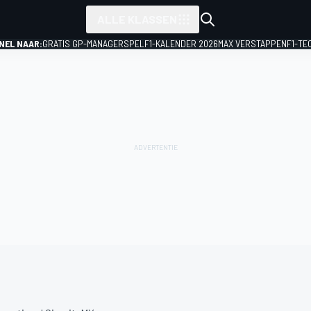
ALLE KLASSEN
NEL NAAR:
GRATIS GP-MANAGERSPEL
F1-KALENDER 2026
MAX VERSTAPPEN
F1-TE