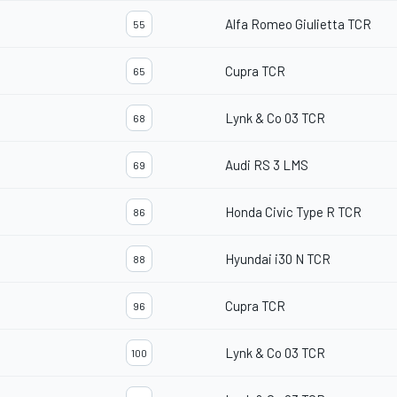
Alfa Romeo Giulietta TCR
55
Cupra TCR
65
Lynk & Co 03 TCR
68
Audi RS 3 LMS
69
Honda Civic Type R TCR
86
Hyundai i30 N TCR
88
Cupra TCR
96
Lynk & Co 03 TCR
100