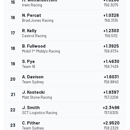
15
Irwin Racing
1'56.3075
N. Percat
+1.0326
16
Brad Jones Racing
1'56.3135
R. Kelly
+1.2303
17
Castrol Racing
1'56.5112
B. Fullwood
+1.3925
18
Mobil 1™ Middy's Racing
1'56.6734
S. Pye
+1.4630
19
Team 18
1'56.7439
A. Davison
+1.6031
20
Team Sydney
1'56.8840
J. Kostecki
+1.9397
21
Matt Stone Racing
1'57.2206
J. Smith
+2.3496
22
SCT Logistics Racing
1'57.6305
C. Pither
+2.9520
23
Team Sydney
1'58.2329