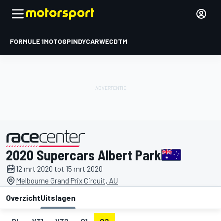
FORMULE 1
MOTOGP
INDYCAR
WEC
DTM
2020 Supercars Albert Park
gepresenteerd door
12 mrt 2020 tot 15 mrt 2020
Melbourne Grand Prix Circuit, AU
Overzicht
Uitslagen
DL
VT1
VT2
Q1
Q2