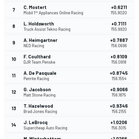
C. Mostert
+0.6211
7
Mobil 1™ Appliances Online Racing
1'55.9020
L. Holdsworth
+0.7111
8
Truck Assist Tekno Racing
1'55.9920
A. Heimgartner
+0.7887
9
NED Racing
1'56.0696
F. Coulthard
+0.8109
10
DJR Team Penske
1'56.0918
A. De Pasquale
+0.8745
11
Penrite Racing
1'56.1554
G. Jacobson
+0.9066
12
Matt Stone Racing
1'56.1875
T. Hazelwood
+0.9346
13
Brad Jones Racing
1'56.2155
J. LeBrocq
+1.0206
14
Supercheap Auto Racing
1'56.3015
M. Winterbottom
+1.0266