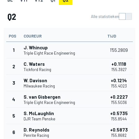
Q2
Alle statistieken
POS
COUREUR
TIJD
J. Whincup
1
1'55.2809
Triple Eight Race Engineering
C. Waters
+0.1118
2
Tickford Racing
1'55.3927
W. Davison
+0.1214
3
Milwaukee Racing
1'55.4023
S. van Gisbergen
+0.2227
4
Triple Eight Race Engineering
1'55.5036
S. McLaughlin
+0.5735
5
DJR Team Penske
1'55.8544
D. Reynolds
+0.5873
6
Penrite Racing
1'55.8682