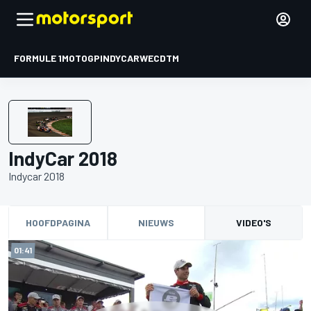
FORMULE 1
MOTOGP
INDYCAR
WEC
DTM
IndyCar 2018
Indycar 2018
HOOFDPAGINA
NIEUWS
VIDEO'S
01:41