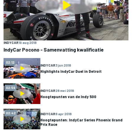
INDYCAR
19 aug 2018
IndyCar Pocono - Samenvatting kwalificatie
02:12
INDYCAR
3 jun 2018
Highlights IndyCar Duel in Detroit
02:59
INDYCAR
28 mei 2018
Hoogtepunten van de Indy 500
02:42
INDYCAR
8 apr 2018
Hoogtepunten: IndyCar Series Phoenix Grand
Prix Race