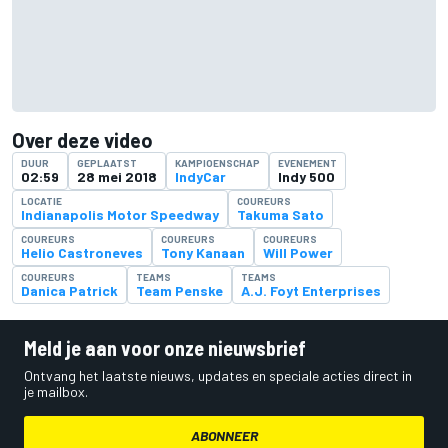
Over deze video
DUUR
GEPLAATST
KAMPIOENSCHAP
EVENEMENT
02:59
28 mei 2018
IndyCar
Indy 500
LOCATIE
COUREURS
Indianapolis Motor Speedway
Takuma Sato
COUREURS
COUREURS
COUREURS
Helio Castroneves
Tony Kanaan
Will Power
COUREURS
TEAMS
TEAMS
Danica Patrick
Team Penske
A.J. Foyt Enterprises
Meld je aan voor onze nieuwsbrief
Ontvang het laatste nieuws, updates en speciale acties direct in
je mailbox.
ABONNEER