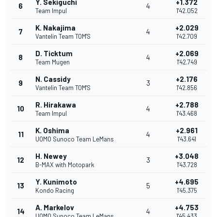
Y. Sekiguchi
+1.372
6
4
Team Impul
1'42.052
K. Nakajima
+2.029
7
4
Vantelin Team TOM'S
1'42.709
D. Ticktum
+2.069
8
4
Team Mugen
1'42.749
N. Cassidy
+2.176
9
3
Vantelin Team TOM'S
1'42.856
R. Hirakawa
+2.788
10
4
Team Impul
1'43.468
K. Oshima
+2.961
11
4
UOMO Sunoco Team LeMans
1'43.641
H. Newey
+3.048
12
3
B-MAX with Motopark
1'43.728
Y. Kunimoto
+4.695
13
5
Kondo Racing
1'45.375
A. Markelov
+4.753
14
4
UOMO Sunoco Team LeMans
1'45.433