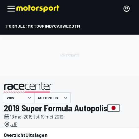
FORMULE 1
MOTOGP
INDYCAR
WEC
DTM
AUTOPOLIS
gepresenteerd door
2019 Super Formula Autopolis
18 mei 2019 tot 19 mei 2019
, JP
Overzicht
Uitslagen