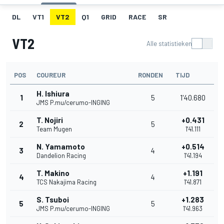
DL
VT1
VT2
Q1
GRID
RACE
SR
VT2
Alle statistieken
POS
COUREUR
RONDEN
TIJD
H. Ishiura
1
5
1'40.680
JMS P.mu/cerumo-INGING
T. Nojiri
+0.431
2
5
Team Mugen
1'41.111
N. Yamamoto
+0.514
3
4
Dandelion Racing
1'41.194
T. Makino
+1.191
4
4
TCS Nakajima Racing
1'41.871
S. Tsuboi
+1.283
5
5
JMS P.mu/cerumo-INGING
1'41.963