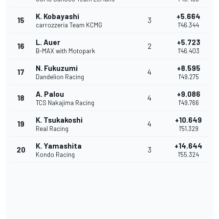
K. Kobayashi
+5.664
15
3
carrozzeria Team KCMG
1'46.344
L. Auer
+5.723
16
2
B-MAX with Motopark
1'46.403
N. Fukuzumi
+8.595
17
4
Dandelion Racing
1'49.275
A. Palou
+9.086
18
4
TCS Nakajima Racing
1'49.766
K. Tsukakoshi
+10.649
19
4
Real Racing
1'51.329
K. Yamashita
+14.644
20
3
Kondo Racing
1'55.324