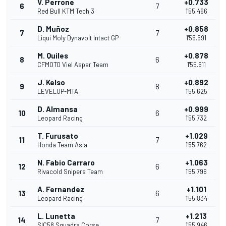
V. Perrone
+0.733
6
7
Red Bull KTM Tech 3
1'55.466
D. Muñoz
+0.858
7
7
Liqui Moly Dynavolt Intact GP
1'55.591
M. Quiles
+0.878
8
6
CFMOTO Viel Aspar Team
1'55.611
J. Kelso
+0.892
9
8
LEVELUP-MTA
1'55.625
D. Almansa
+0.999
10
6
Leopard Racing
1'55.732
T. Furusato
+1.029
11
7
Honda Team Asia
1'55.762
N. Fabio Carraro
+1.063
12
6
Rivacold Snipers Team
1'55.796
A. Fernandez
+1.101
13
6
Leopard Racing
1'55.834
L. Lunetta
+1.213
14
7
SIC58 Squadra Corse
1'55.946