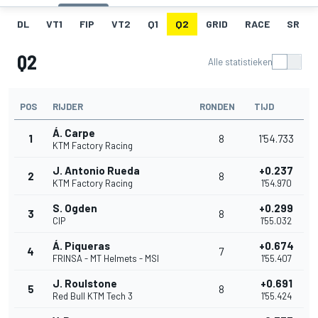
DL
VT1
FIP
VT2
Q1
Q2
GRID
RACE
SR
Q2
Alle statistieken
POS
RIJDER
RONDEN
TIJD
Á. Carpe
1
8
1'54.733
KTM Factory Racing
J. Antonio Rueda
+0.237
2
8
KTM Factory Racing
1'54.970
S. Ogden
+0.299
3
8
CIP
1'55.032
Á. Piqueras
+0.674
4
7
FRINSA - MT Helmets - MSI
1'55.407
J. Roulstone
+0.691
5
8
Red Bull KTM Tech 3
1'55.424