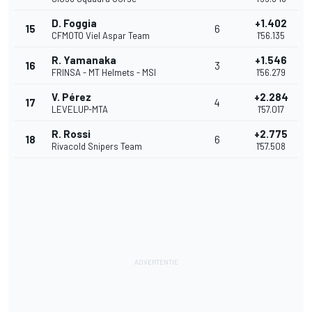
D. Foggia
+1.402
15
6
CFMOTO Viel Aspar Team
1'56.135
R. Yamanaka
+1.546
16
3
FRINSA - MT Helmets - MSI
1'56.279
V. Pérez
+2.284
17
4
LEVELUP-MTA
1'57.017
R. Rossi
+2.775
18
6
Rivacold Snipers Team
1'57.508