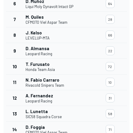
D. Muñoz
6
64
Liqui Moly Dynavolt Intact GP
M. Quiles
7
28
CFMOTO Viel Aspar Team
J. Kelso
8
66
LEVELUP-MTA
D. Almansa
9
22
Leopard Racing
T. Furusato
10
72
Honda Team Asia
N. Fabio Carraro
11
10
Rivacold Snipers Team
A. Fernandez
12
31
Leopard Racing
L. Lunetta
13
58
SIC58 Squadra Corse
D. Foggia
14
71
CFMOTO Viel Aspar Team