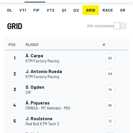
DL
VT1
FIP
VT2
Q1
Q2
GRID
RACE
SR
GRID
Alle statistieken
POS
RIJDER
#
Á. Carpe
1
83
KTM Factory Racing
J. Antonio Rueda
2
99
KTM Factory Racing
S. Ogden
3
19
CIP
Á. Piqueras
4
36
FRINSA - MT Helmets - MSI
J. Roulstone
5
12
Red Bull KTM Tech 3