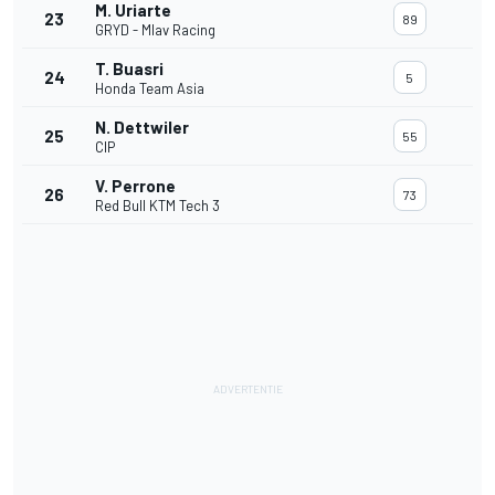
M. Uriarte
23
89
GRYD - Mlav Racing
T. Buasri
24
5
Honda Team Asia
N. Dettwiler
25
55
CIP
V. Perrone
26
73
Red Bull KTM Tech 3