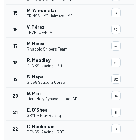
R. Yamanaka
15
6
FRINSA - MT Helmets - MSI
V. Pérez
16
32
LEVELUP-MTA
R. Rossi
17
54
Rivacold Snipers Team
R. Moodley
18
21
DENSSI Racing - BOE
S. Nepa
19
82
SIC58 Squadra Corse
G. Pini
20
94
Liqui Moly Dynavolt Intact GP
E. O'Shea
21
8
GRYD - Mlav Racing
C. Buchanan
22
14
DENSSI Racing - BOE