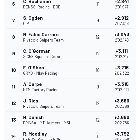
C. Buchanan
+2.841
6
11
DENSSI Racing - BOE
2'01.947
S. Ogden
+2.912
7
9
CIP
2'02.018
N. Fabio Carraro
+3.043
8
12
Rivacold Snipers Team
2'02.149
C. O'Gorman
+3.111
9
12
SIC58 Squadra Corse
2'02.217
E. O'Shea
+3.216
10
10
GRYD - Mlav Racing
2'02.322
Á. Carpe
+3.315
11
9
KTM Factory Racing
2'02.421
J. Ríos
+3.663
12
12
Rivacold Snipers Team
2'02.769
H. Danish
+3.680
13
12
FRINSA - MT Helmets - MSI
2'02.786
R. Moodley
+3.752
14
11
DENSSI Racing - BOE
2'02.858