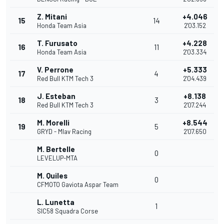
Z. Mitani
+4.046
15
14
Honda Team Asia
2'03.152
T. Furusato
+4.228
16
11
Honda Team Asia
2'03.334
V. Perrone
+5.333
17
4
Red Bull KTM Tech 3
2'04.439
J. Esteban
+8.138
18
3
Red Bull KTM Tech 3
2'07.244
M. Morelli
+8.544
19
5
GRYD - Mlav Racing
2'07.650
M. Bertelle
0
LEVELUP-MTA
M. Quiles
0
CFMOTO Gaviota Aspar Team
L. Lunetta
1
SIC58 Squadra Corse