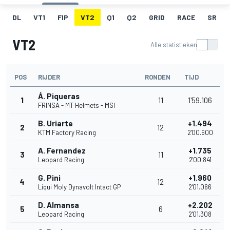
DL
VT1
FIP
VT2
Q1
Q2
GRID
RACE
SR
VT2
Alle statistieken
POS
RIJDER
RONDEN
TIJD
Á. Piqueras
1
11
1'59.106
FRINSA - MT Helmets - MSI
B. Uriarte
+1.494
2
12
KTM Factory Racing
2'00.600
A. Fernandez
+1.735
3
11
Leopard Racing
2'00.841
G. Pini
+1.960
4
12
Liqui Moly Dynavolt Intact GP
2'01.066
D. Almansa
+2.202
5
6
Leopard Racing
2'01.308