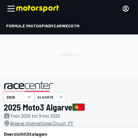
FORMULE 1
MOTOGP
INDYCAR
WEC
DTM
ALGARVE
gepresenteerd door
2025 Moto3 Algarve
7 nov 2025 tot 9 nov 2025
Algarve International Circuit, PT
Overzicht
Uitslagen