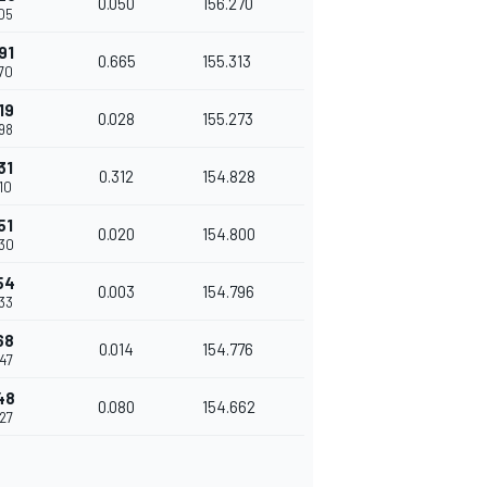
0.050
156.270
905
91
0.665
155.313
570
19
0.028
155.273
598
31
0.312
154.828
910
51
0.020
154.800
930
54
0.003
154.796
933
68
0.014
154.776
947
48
0.080
154.662
027