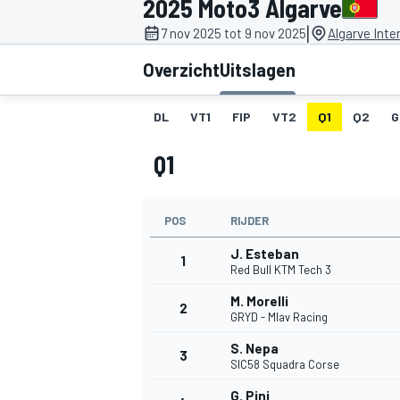
2025 Moto3 Algarve
|
7 nov 2025 tot 9 nov 2025
Algarve Inte
Overzicht
Uitslagen
DL
VT1
FIP
VT2
Q1
Q2
G
Q1
MOTOGP
POS
RIJDER
J. Esteban
1
Red Bull KTM Tech 3
M. Morelli
2
GRYD - Mlav Racing
S. Nepa
3
SIC58 Squadra Corse
G. Pini