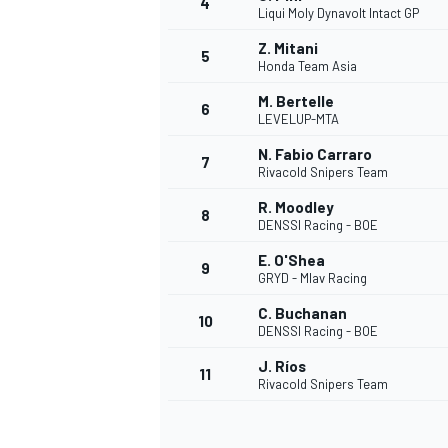
4
Liqui Moly Dynavolt Intact GP
Z. Mitani
5
Honda Team Asia
INDYCAR
M. Bertelle
6
LEVELUP-MTA
N. Fabio Carraro
7
Rivacold Snipers Team
R. Moodley
8
DENSSI Racing - BOE
E. O'Shea
9
GRYD - Mlav Racing
C. Buchanan
10
DENSSI Racing - BOE
J. Ríos
11
WEC
DTM
Rivacold Snipers Team