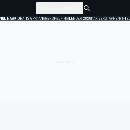
ALLE KLASSEN
NEL NAAR:
GRATIS GP-MANAGERSPEL
F1-KALENDER 2026
MAX VERSTAPPEN
F1-TE