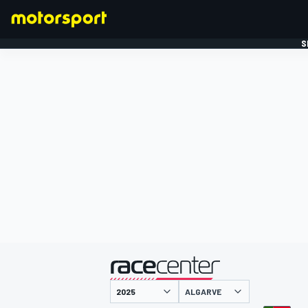
S
FORMULE 1
gepresenteerd door
ALGARVE