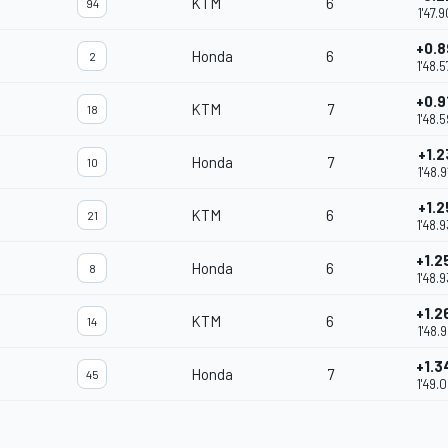
KTM
6
94
1'47.
+0.8
Honda
6
2
1'48.
+0.9
KTM
7
18
1'48.
+1.2
Honda
7
10
1'48.
+1.2
KTM
6
21
1'48.
+1.2
Honda
6
8
1'48.
+1.2
KTM
6
14
1'48.
+1.3
Honda
7
45
1'49.