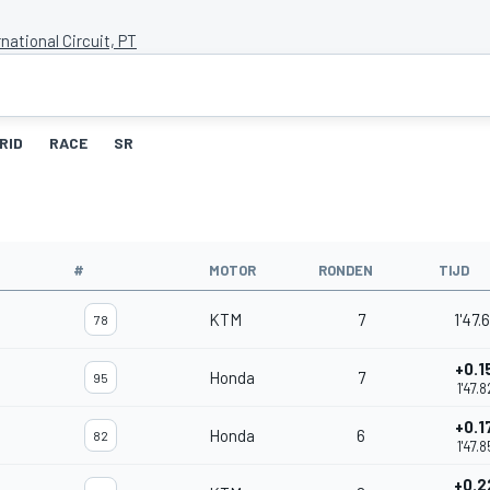
rnational Circuit, PT
RID
RACE
SR
#
MOTOR
RONDEN
TIJD
KTM
7
1'47.
78
+0.1
Honda
7
95
1'47.
+0.1
Honda
6
82
1'47.
+0.2