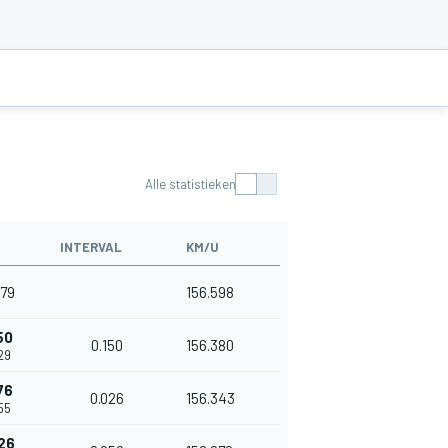
Alle statistieken
INTERVAL
KM/U
679
156.598
50
0.150
156.380
829
76
0.026
156.343
855
26