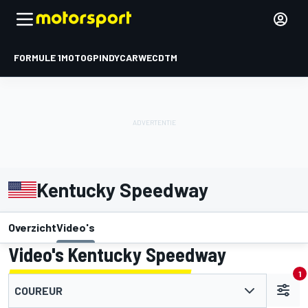
FORMULE 1
MOTOGP
INDYCAR
WEC
DTM
Kentucky Speedway
Overzicht
Video's
Video's Kentucky Speedway
1
COUREUR