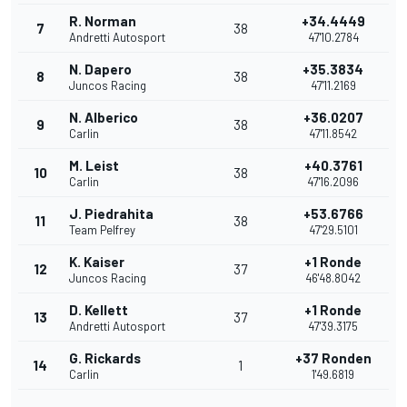
R. Norman
+34.4449
7
38
Andretti Autosport
47'10.2784
N. Dapero
+35.3834
8
38
Juncos Racing
47'11.2169
N. Alberico
+36.0207
9
38
Carlin
47'11.8542
M. Leist
+40.3761
10
38
Carlin
47'16.2096
J. Piedrahita
+53.6766
11
38
Team Pelfrey
47'29.5101
K. Kaiser
+1 Ronde
12
37
Juncos Racing
46'48.8042
D. Kellett
+1 Ronde
13
37
Andretti Autosport
47'39.3175
G. Rickards
+37 Ronden
14
1
Carlin
1'49.6819