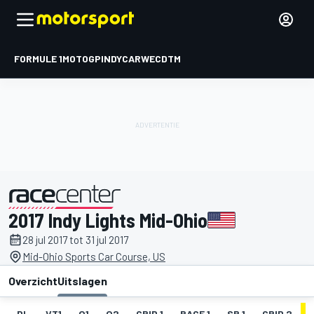
FORMULE 1
MOTOGP
INDYCAR
WEC
DTM
2017 Indy Lights Mid-Ohio
gepresenteerd door
28 jul 2017 tot 31 jul 2017
Mid-Ohio Sports Car Course, US
Overzicht
Uitslagen
DL
VT1
Q1
Q2
GRID 1
RACE 1
SR 1
GRID 2