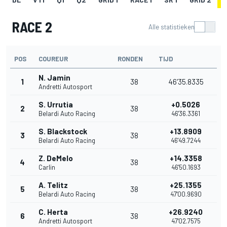
RACE 2
Alle statistieken
POS
COUREUR
RONDEN
TIJD
N. Jamin
1
38
46'35.8335
Andretti Autosport
S. Urrutia
+0.5026
2
38
Belardi Auto Racing
46'36.3361
S. Blackstock
+13.8909
3
38
Belardi Auto Racing
46'49.7244
Z. DeMelo
+14.3358
4
38
Carlin
46'50.1693
A. Telitz
+25.1355
5
38
Belardi Auto Racing
47'00.9690
C. Herta
+26.9240
6
38
Andretti Autosport
47'02.7575