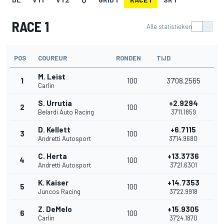
RACE 1
Alle statistieken
POS
COUREUR
RONDEN
TIJD
M. Leist
1
100
37'08.2565
Carlin
S. Urrutia
+2.9294
2
100
Belardi Auto Racing
37'11.1859
D. Kellett
+6.7115
3
100
Andretti Autosport
37'14.9680
C. Herta
+13.3736
4
100
Andretti Autosport
37'21.6301
K. Kaiser
+14.7353
5
100
Juncos Racing
37'22.9918
Z. DeMelo
+15.9305
6
100
Carlin
37'24.1870