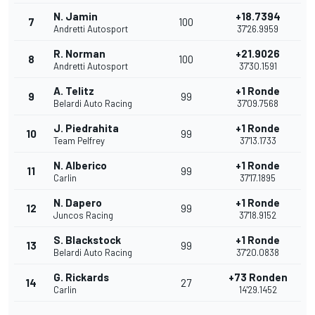
N. Jamin
+18.7394
7
100
Andretti Autosport
37'26.9959
R. Norman
+21.9026
8
100
Andretti Autosport
37'30.1591
A. Telitz
+1 Ronde
9
99
Belardi Auto Racing
37'09.7568
J. Piedrahita
+1 Ronde
10
99
Team Pelfrey
37'13.1733
N. Alberico
+1 Ronde
11
99
Carlin
37'17.1895
N. Dapero
+1 Ronde
12
99
Juncos Racing
37'18.9152
S. Blackstock
+1 Ronde
13
99
Belardi Auto Racing
37'20.0838
G. Rickards
+73 Ronden
14
27
Carlin
14'29.1452