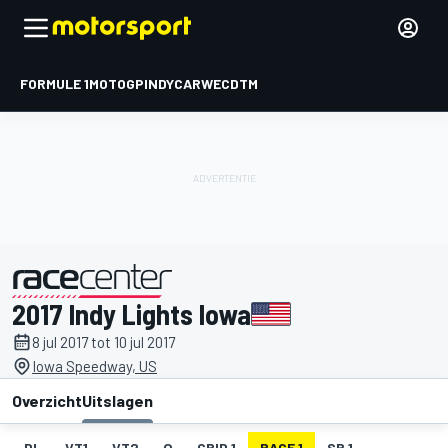
FORMULE 1
MOTOGP
INDYCAR
WEC
DTM
2017 Indy Lights Iowa
gepresenteerd door
8 jul 2017 tot 10 jul 2017
Iowa Speedway, US
Overzicht
Uitslagen
DL
VT1
VT2
Q
GRID 1
RACE 1
SR 1