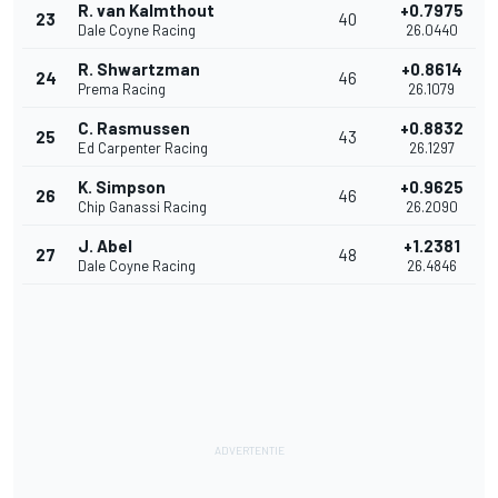
R. van Kalmthout
+0.7975
23
40
Dale Coyne Racing
26.0440
R. Shwartzman
+0.8614
24
46
Prema Racing
26.1079
C. Rasmussen
+0.8832
25
43
Ed Carpenter Racing
26.1297
K. Simpson
+0.9625
26
46
Chip Ganassi Racing
26.2090
J. Abel
+1.2381
27
48
Dale Coyne Racing
26.4846