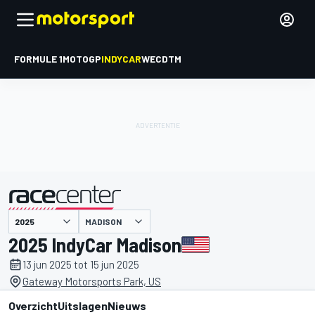
FORMULE 1
MOTOGP
INDYCAR
WEC
DTM
MADISON
gepresenteerd door
2025 IndyCar Madison
13 jun 2025 tot 15 jun 2025
Gateway Motorsports Park, US
Overzicht
Uitslagen
Nieuws