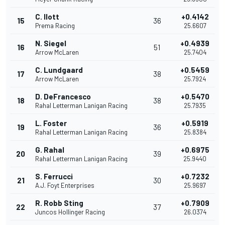
C. Ilott
+0.4142
15
36
Prema Racing
25.6607
N. Siegel
+0.4939
16
51
Arrow McLaren
25.7404
C. Lundgaard
+0.5459
17
38
Arrow McLaren
25.7924
D. DeFrancesco
+0.5470
18
38
Rahal Letterman Lanigan Racing
25.7935
L. Foster
+0.5919
19
36
Rahal Letterman Lanigan Racing
25.8384
G. Rahal
+0.6975
20
39
Rahal Letterman Lanigan Racing
25.9440
S. Ferrucci
+0.7232
21
30
A.J. Foyt Enterprises
25.9697
R. Robb Sting
+0.7909
22
37
Juncos Hollinger Racing
26.0374