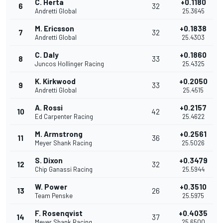
C. Herta
+0.1180
6
32
Andretti Global
25.3645
M. Ericsson
+0.1838
7
32
Andretti Global
25.4303
C. Daly
+0.1860
8
33
Juncos Hollinger Racing
25.4325
K. Kirkwood
+0.2050
9
33
Andretti Global
25.4515
A. Rossi
+0.2157
10
42
Ed Carpenter Racing
25.4622
M. Armstrong
+0.2561
11
36
Meyer Shank Racing
25.5026
S. Dixon
+0.3479
12
32
Chip Ganassi Racing
25.5944
W. Power
+0.3510
13
26
Team Penske
25.5975
F. Rosenqvist
+0.4035
14
37
Meyer Shank Racing
25.6500