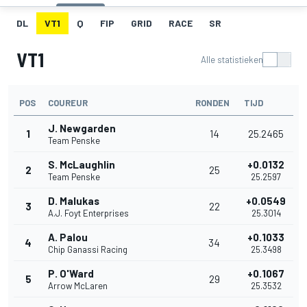
DL
VT1
Q
FIP
GRID
RACE
SR
VT1
Alle statistieken
POS
COUREUR
RONDEN
TIJD
J. Newgarden
1
14
25.2465
Team Penske
S. McLaughlin
+0.0132
2
25
Team Penske
25.2597
D. Malukas
+0.0549
3
22
A.J. Foyt Enterprises
25.3014
A. Palou
+0.1033
4
34
Chip Ganassi Racing
25.3498
P. O'Ward
+0.1067
5
29
Arrow McLaren
25.3532