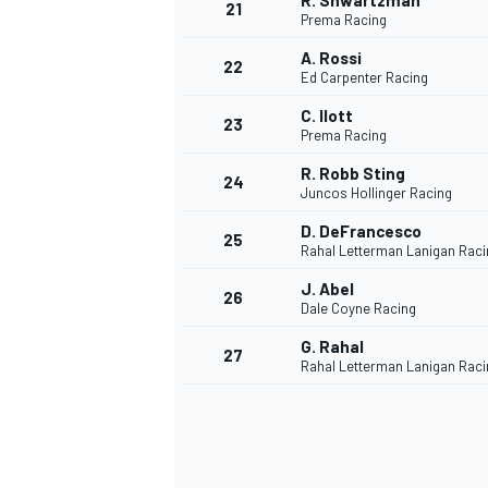
R. Shwartzman
21
Prema Racing
A. Rossi
22
Ed Carpenter Racing
C. Ilott
23
Prema Racing
R. Robb Sting
24
Juncos Hollinger Racing
D. DeFrancesco
25
Rahal Letterman Lanigan Raci
J. Abel
26
Dale Coyne Racing
G. Rahal
27
Rahal Letterman Lanigan Raci