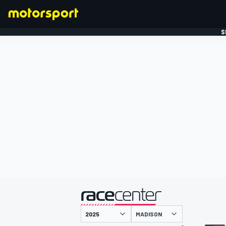
S
FORMULE 1
gepresenteerd door
MADISON