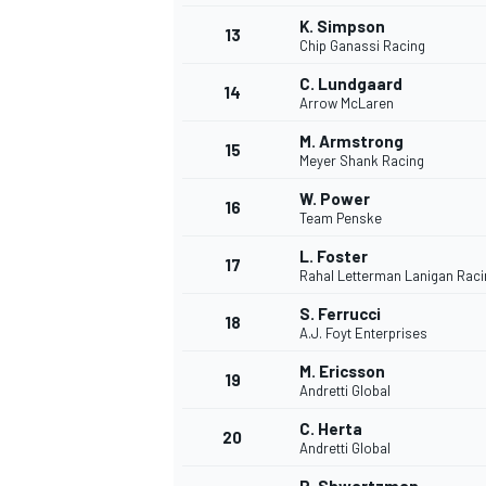
K. Simpson
13
Chip Ganassi Racing
C. Lundgaard
14
Arrow McLaren
M. Armstrong
15
Meyer Shank Racing
W. Power
16
Team Penske
L. Foster
17
Rahal Letterman Lanigan Raci
S. Ferrucci
18
A.J. Foyt Enterprises
M. Ericsson
19
Andretti Global
C. Herta
20
Andretti Global