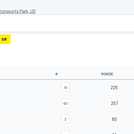
orsports Park, US
SR
#
RONDE
225
10
257
60
60
3