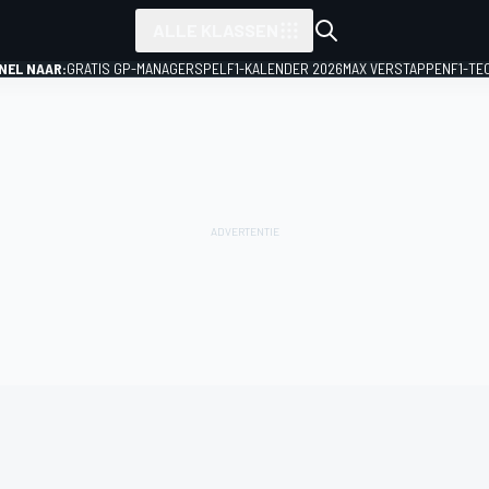
ALLE KLASSEN
NEL NAAR:
GRATIS GP-MANAGERSPEL
F1-KALENDER 2026
MAX VERSTAPPEN
F1-TE