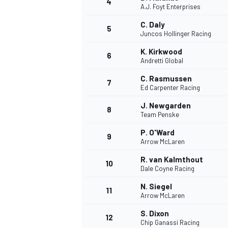
4
A.J. Foyt Enterprises
C. Daly
5
Juncos Hollinger Racing
INDYCAR
K. Kirkwood
6
Andretti Global
C. Rasmussen
7
Ed Carpenter Racing
J. Newgarden
8
Team Penske
P. O'Ward
9
Arrow McLaren
R. van Kalmthout
10
Dale Coyne Racing
N. Siegel
11
WEC
DTM
Arrow McLaren
S. Dixon
12
Chip Ganassi Racing