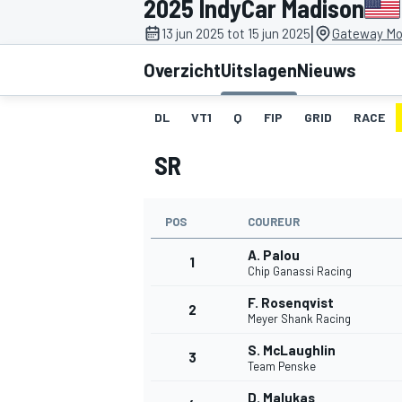
2025 IndyCar Madison
|
13 jun 2025 tot 15 jun 2025
Gateway Mot
Overzicht
Uitslagen
Nieuws
DL
VT1
Q
FIP
GRID
RACE
SR
MOTOGP
POS
COUREUR
A. Palou
1
Chip Ganassi Racing
F. Rosenqvist
2
Meyer Shank Racing
S. McLaughlin
3
Team Penske
D. Malukas