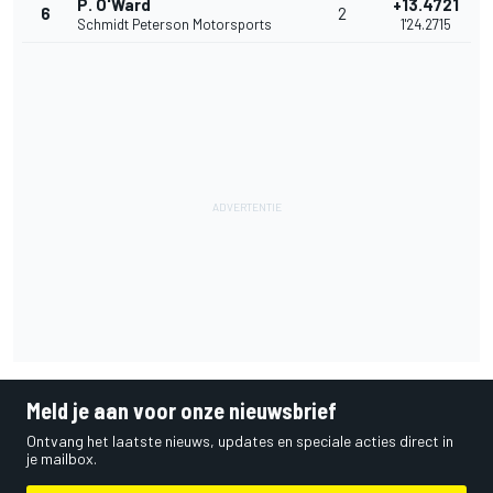
P. O'Ward
+13.4721
6
2
Schmidt Peterson Motorsports
1'24.2715
Meld je aan voor onze nieuwsbrief
Ontvang het laatste nieuws, updates en speciale acties direct in
je mailbox.