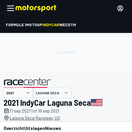
FORMULE 1
MOTOGP
INDYCAR
WEC
DTM
LAGUNA SECA
gepresenteerd door
2021 IndyCar Laguna Seca
17 sep 2021 tot 19 sep 2021
Laguna Seca Raceway, US
Overzicht
Uitslagen
Nieuws