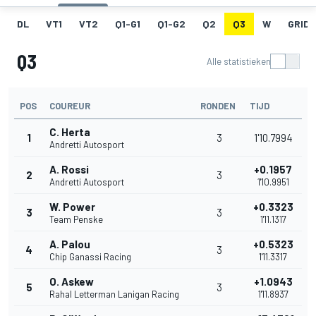
DL
VT1
VT2
Q1-G1
Q1-G2
Q2
Q3
W
GRID
Q3
Alle statistieken
POS
COUREUR
RONDEN
TIJD
C. Herta
1
3
1'10.7994
Andretti Autosport
A. Rossi
+0.1957
2
3
Andretti Autosport
1'10.9951
W. Power
+0.3323
3
3
Team Penske
1'11.1317
A. Palou
+0.5323
4
3
Chip Ganassi Racing
1'11.3317
O. Askew
+1.0943
5
3
Rahal Letterman Lanigan Racing
1'11.8937