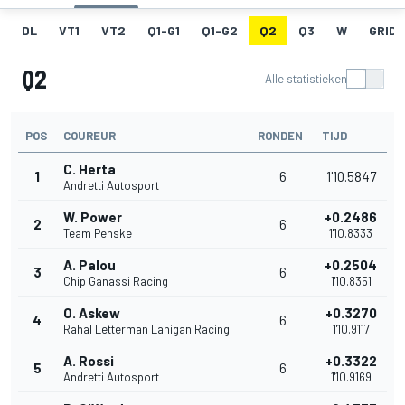
DL
VT1
VT2
Q1-G1
Q1-G2
Q2
Q3
W
GRID
Q2
Alle statistieken
POS
COUREUR
RONDEN
TIJD
C. Herta
1
6
1'10.5847
Andretti Autosport
W. Power
+0.2486
2
6
Team Penske
1'10.8333
A. Palou
+0.2504
3
6
Chip Ganassi Racing
1'10.8351
O. Askew
+0.3270
4
6
Rahal Letterman Lanigan Racing
1'10.9117
A. Rossi
+0.3322
5
6
Andretti Autosport
1'10.9169