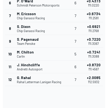
P. O'Ward
+0.4373
6
6
Schmidt Peterson Motorsports
1'11.0220
M. Ericsson
+0.6734
7
7
Chip Ganassi Racing
1'11.2581
S. Dixon
+0.6921
8
7
Chip Ganassi Racing
1'11.2768
S. Pagenaud
+0.7220
9
7
Team Penske
1'11.3067
M. Chilton
+0.7241
10
5
Carlin
1'11.3088
J. Hinchcliffe
+0.8720
11
6
Andretti Autosport
1'11.4567
G. Rahal
+2.0085
12
7
Rahal Letterman Lanigan Racing
1'12.5932