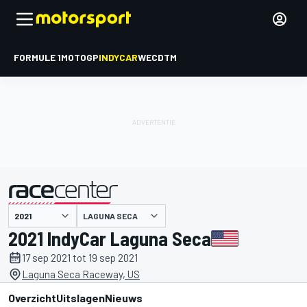
FORMULE 1
MOTOGP
INDYCAR
WEC
DTM
LAGUNA SECA
gepresenteerd door
2021 IndyCar Laguna Seca
17 sep 2021 tot 19 sep 2021
Laguna Seca Raceway, US
Overzicht
Uitslagen
Nieuws