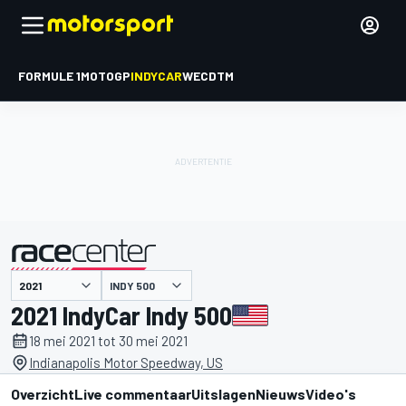
FORMULE 1
MOTOGP
INDYCAR
WEC
DTM
INDY 500
gepresenteerd door
2021 IndyCar Indy 500
18 mei 2021 tot 30 mei 2021
Indianapolis Motor Speedway, US
Overzicht
Live commentaar
Uitslagen
Nieuws
Video's