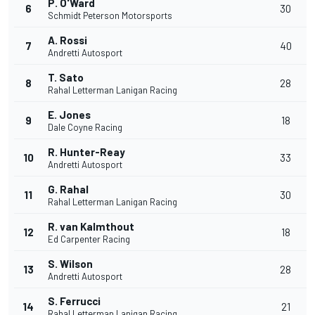
P. O'Ward
6
30
Schmidt Peterson Motorsports
A. Rossi
7
40
Andretti Autosport
T. Sato
8
28
Rahal Letterman Lanigan Racing
E. Jones
9
18
Dale Coyne Racing
R. Hunter-Reay
10
33
Andretti Autosport
G. Rahal
11
30
Rahal Letterman Lanigan Racing
R. van Kalmthout
12
18
Ed Carpenter Racing
S. Wilson
13
28
Andretti Autosport
S. Ferrucci
14
21
Rahal Letterman Lanigan Racing