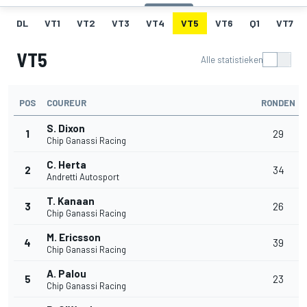
DL
VT1
VT2
VT3
VT4
VT5
VT6
Q1
VT7
VT5
Alle statistieken
POS
COUREUR
RONDEN
S. Dixon
1
29
Chip Ganassi Racing
C. Herta
2
34
Andretti Autosport
T. Kanaan
3
26
Chip Ganassi Racing
M. Ericsson
4
39
Chip Ganassi Racing
A. Palou
5
23
Chip Ganassi Racing