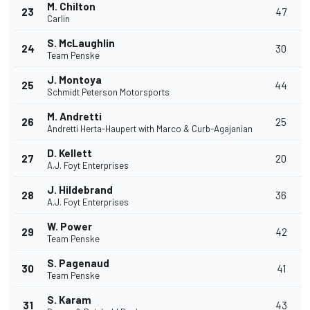
M. Chilton
23
47
Carlin
S. McLaughlin
24
30
Team Penske
J. Montoya
25
44
Schmidt Peterson Motorsports
M. Andretti
26
25
Andretti Herta-Haupert with Marco & Curb-Agajanian
D. Kellett
27
20
A.J. Foyt Enterprises
J. Hildebrand
28
36
A.J. Foyt Enterprises
W. Power
29
42
Team Penske
S. Pagenaud
30
41
Team Penske
S. Karam
31
43