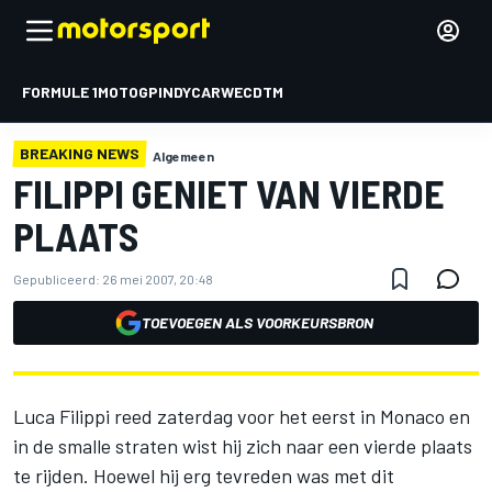
FORMULE 1
MOTOGP
INDYCAR
WEC
DTM
BREAKING NEWS
Algemeen
FILIPPI GENIET VAN VIERDE
PLAATS
Gepubliceerd:
26 mei 2007, 20:48
TOEVOEGEN ALS VOORKEURSBRON
Luca Filippi reed zaterdag voor het eerst in Monaco en
in de smalle straten wist hij zich naar een vierde plaats
te rijden. Hoewel hij erg tevreden was met dit