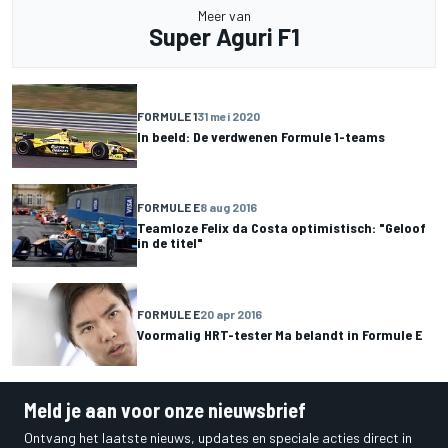
Meer van
Super Aguri F1
FORMULE 1
31 mei 2020
In beeld: De verdwenen Formule 1-teams
FORMULE E
8 aug 2016
Teamloze Felix da Costa optimistisch: "Geloof
in de titel"
FORMULE E
20 apr 2016
Voormalig HRT-tester Ma belandt in Formule E
Meld je aan voor onze nieuwsbrief
Ontvang het laatste nieuws, updates en speciale acties direct in