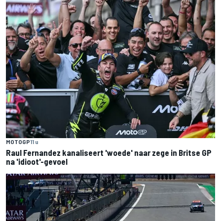
MOTOGP
11 u
Raul Fernandez kanaliseert 'woede' naar zege in Britse GP
na 'idioot'-gevoel