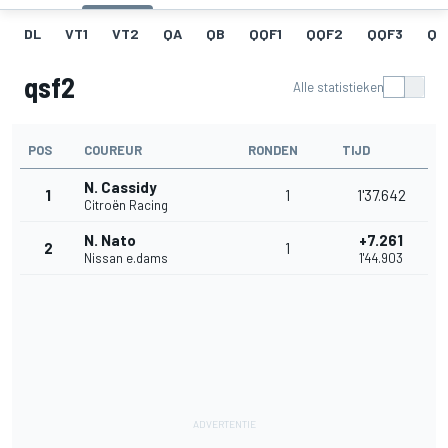
DL
VT1
VT2
QA
QB
QQF1
QQF2
QQF3
QQ
qsf2
Alle statistieken
POS
COUREUR
RONDEN
TIJD
N. Cassidy
1
1
1'37.642
Citroën Racing
N. Nato
+7.261
2
1
Nissan e.dams
1'44.903