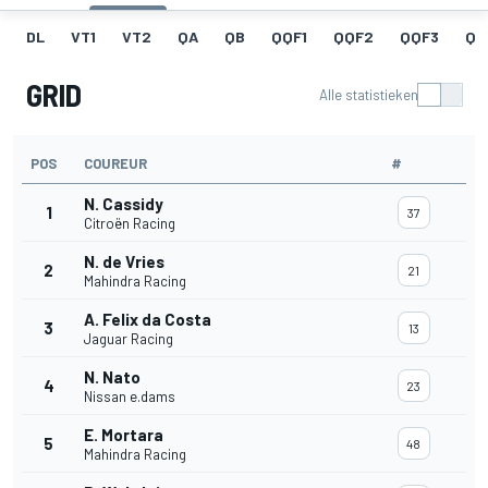
DL
VT1
VT2
QA
QB
QQF1
QQF2
QQF3
QQ
GRID
Alle statistieken
POS
COUREUR
#
N. Cassidy
1
37
Citroën Racing
N. de Vries
2
21
Mahindra Racing
A. Felix da Costa
3
13
Jaguar Racing
N. Nato
4
23
Nissan e.dams
E. Mortara
5
48
Mahindra Racing