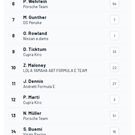
P. Wehrlein
6
94
Porsche Team
M. Gunther
7
7
DS Penske
O. Rowland
8
1
Nissan e.dams
D. Ticktum
9
33
Cupra Kiro
Z. Maloney
10
22
LOLA YAMAHA ABT FORMULA E TEAM
J. Dennis
11
27
Andretti Formula E
P. Martí
12
3
Cupra Kiro
N. Müller
13
51
Porsche Team
S. Buemi
14
16
Virgin Racing