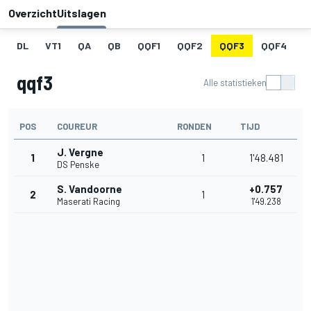
Overzicht
Uitslagen
DL
VT1
QA
QB
QQF1
QQF2
QQF3
QQF4
Q
qqf3
Alle statistieken
POS
COUREUR
RONDEN
TIJD
J. Vergne
1
1
1'48.481
DS Penske
S. Vandoorne
+0.757
2
1
Maserati Racing
1'49.238