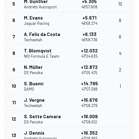
M. Gunther
+5.305
5
10
Andretti Autosport
46'57.908
M. Evans
+5.671
6
8
Jaguar Racing
46'58.274
A. Felix da Costa
+6.133
7
6
Techeetah
46'58.736
T. Blomqvist
+12.032
8
4
NIO Formula E Team
47'04.635
N. Müller
+12.872
9
2
DS Penske
47'05.475
S. Buemi
+14.795
10
1
DAMS
47'07.398
J. Vergne
+15.676
11
Techeetah
47'08.279
S. Sette Camara
+16.009
12
DS Penske
47'08.612
J. Dennis
+16.352
13
Andretti Autosport
47'08.955