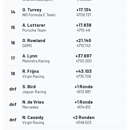
O. Turvey
+17.134
14
NIO Formula E Team
47'09.737
A. Lotterer
+17.838
15
Porsche Team
47'10.441
O. Rowland
+21.140
16
DAMS
47'13.743
A. Lynn
+37.697
17
Mahindra Racing
47'30.300
R. Frijns
+43.103
18
Virgin Racing
47'35.706
S. Bird
+1 Ronde
dnf
Jaguar Racing
45'13.987
N. de Vries
+1 Ronde
dnf
Mercedes
45'14.812
N. Cassidy
+2 Ronden
dnf
Virgin Racing
43'48.503