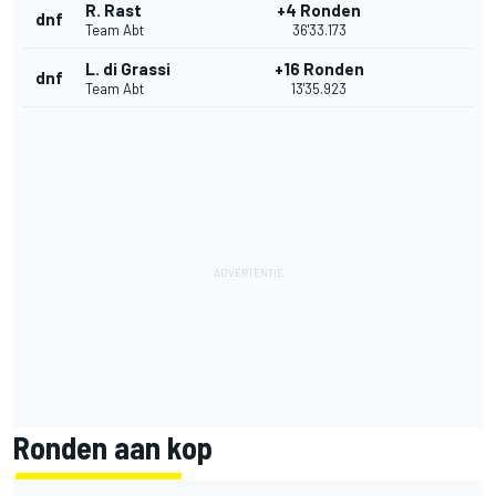
R. Rast
+4 Ronden
dnf
Team Abt
36'33.173
L. di Grassi
+16 Ronden
dnf
Team Abt
13'35.923
Ronden aan kop