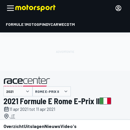
FORMULE 1
MOTOGP
INDYCAR
WEC
DTM
ROME E-PRIX II
gepresenteerd door
2021 Formule E Rome E-Prix II
11 apr 2021 tot 11 apr 2021
, IT
Overzicht
Uitslagen
Nieuws
Video's