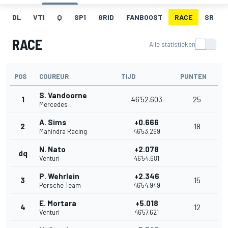
DL
VT1
Q
SP1
GRID
FANBOOST
RACE
SR
RACE
Alle statistieken
POS
COUREUR
TIJD
PUNTEN
S. Vandoorne
1
46'52.603
25
Mercedes
A. Sims
+0.666
2
18
Mahindra Racing
46'53.269
N. Nato
+2.078
dq
Venturi
46'54.681
P. Wehrlein
+2.346
3
15
Porsche Team
46'54.949
E. Mortara
+5.018
4
12
Venturi
46'57.621