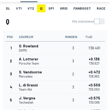
DL
VT1
VT2
Q
SP1
GRID
FANBOOST
RACE
Q
Alle statistieken
POS
COUREUR
RONDEN
TIJD
O. Rowland
1
3
1'38.491
DAMS
A. Lotterer
+0.136
2
3
Porsche Team
1'38.627
S. Vandoorne
+0.472
3
2
Mercedes
1'38.963
L. di Grassi
+0.559
4
3
Team Abt
1'39.050
J. Vergne
+0.575
5
3
Techeetah
1'39.066