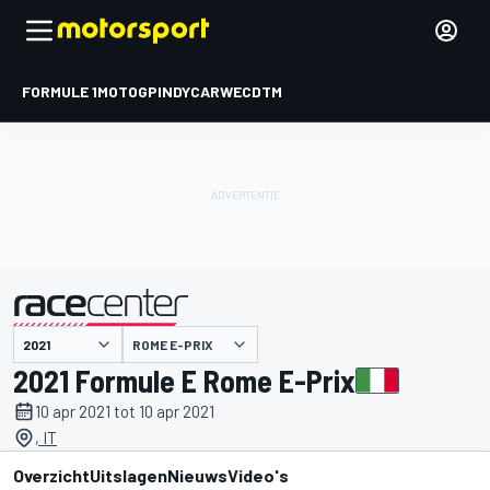
FORMULE 1
MOTOGP
INDYCAR
WEC
DTM
ROME E-PRIX
gepresenteerd door
2021 Formule E Rome E-Prix
10 apr 2021 tot 10 apr 2021
, IT
Overzicht
Uitslagen
Nieuws
Video's