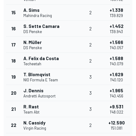
A. Sims
+1.338
15
2
Mahindra Racing
1'39.829
S. Sette Camara
+1.452
16
2
DS Penske
1'39.943
N. Müller
+1.566
17
2
DS Penske
1'40.057
A. Felix da Costa
+1.588
18
2
Techeetah
1'40.079
T. Blomqvist
+1.629
19
3
NIO Formula E Team
1'40.120
J. Dennis
+1.965
20
3
Andretti Autosport
1'40.456
R. Rast
+9.531
21
3
Team Abt
1'48.022
N. Cassidy
+12.590
22
2
Virgin Racing
1'51.081