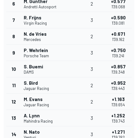
M. Gunther
+0.577
6
2
Andretti Autosport
1'39.068
R. Frijns
+0.590
7
3
Virgin Racing
1'39.081
N. de Vries
+0.671
8
2
Mercedes
1'39.162
P. Wehrlein
+0.750
9
3
Porsche Team
1'39.241
S. Buemi
+0.857
10
3
DAMS
1'39.348
S. Bird
+0.952
11
2
Jaguar Racing
1'39.443
M. Evans
+1.163
12
2
Jaguar Racing
1'39.654
A. Lynn
+1.252
13
3
Mahindra Racing
1'39.743
N. Nato
+1.271
14
3
Venturi
1'39.762