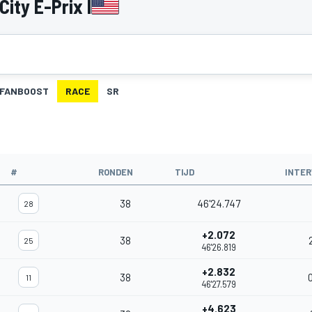
ity E-Prix I
FANBOOST
RACE
SR
#
RONDEN
TIJD
INTER
38
46'24.747
28
+2.072
38
25
46'26.819
+2.832
38
11
46'27.579
+4.623