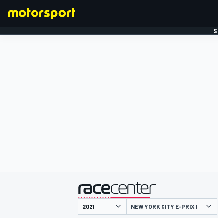
S
FORMULE 1
gepresenteerd door
NEW YORK CITY E-PRIX I