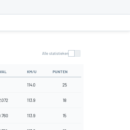
Alle statistieken
VAL
KM/U
PUNTEN
114.0
25
2.072
113.9
18
0.760
113.9
15