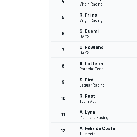
4
Virgin Racing
R. Frijns
5
Virgin Racing
INDYCAR
S. Buemi
6
DAMS
O. Rowland
7
DAMS
A. Lotterer
8
Porsche Team
S. Bird
9
Jaguar Racing
R. Rast
10
Team Abt
A. Lynn
11
WEC
DTM
Mahindra Racing
A. Felix da Costa
12
Techeetah