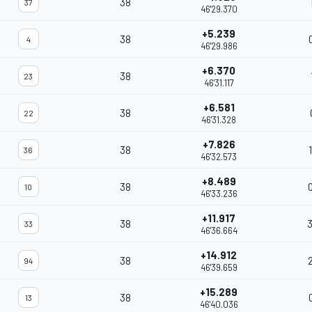
38
37
46'29.370
+5.239
38
4
46'29.986
+6.370
38
23
46'31.117
+6.581
38
22
46'31.328
+7.826
38
36
46'32.573
+8.489
38
10
46'33.236
+11.917
38
33
46'36.664
+14.912
38
94
46'39.659
+15.289
38
13
46'40.036