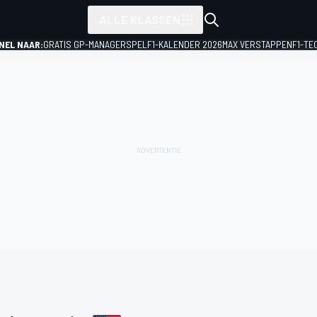
ALLE KLASSEN
NEL NAAR:
GRATIS GP-MANAGERSPEL
F1-KALENDER 2026
MAX VERSTAPPEN
F1-TE