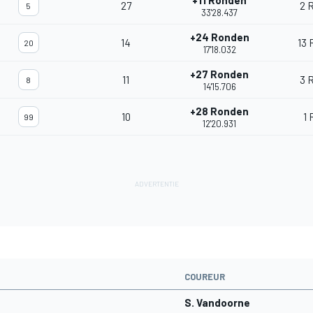
+11 Ronden
27
2 
5
33'28.437
+24 Ronden
14
13 
20
17'18.032
+27 Ronden
11
3 
8
14'15.706
+28 Ronden
10
1
99
12'20.931
COUREUR
S. Vandoorne