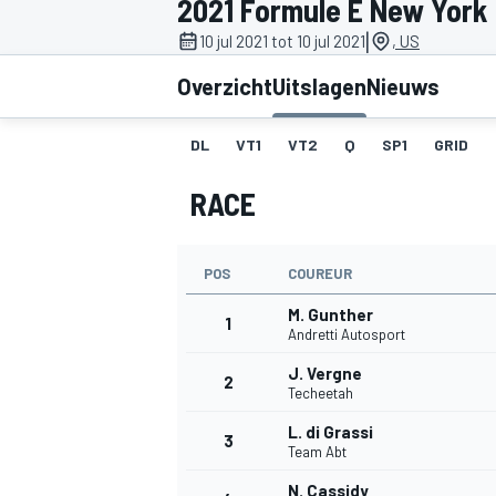
2021 Formule E New York C
|
10 jul 2021 tot 10 jul 2021
, US
Overzicht
Uitslagen
Nieuws
DL
VT1
VT2
Q
SP1
GRID
RACE
MOTOGP
POS
COUREUR
M. Gunther
1
Andretti Autosport
J. Vergne
2
Techeetah
L. di Grassi
3
Team Abt
N. Cassidy