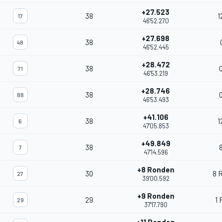
+27.523
38
1
17
46'52.270
+27.698
38
48
46'52.445
+28.472
38
71
46'53.219
+28.746
38
88
46'53.493
+41.106
38
1
6
47'05.853
+49.849
38
7
47'14.596
+8 Ronden
30
8 
27
39'00.592
+9 Ronden
29
1
29
37'17.790