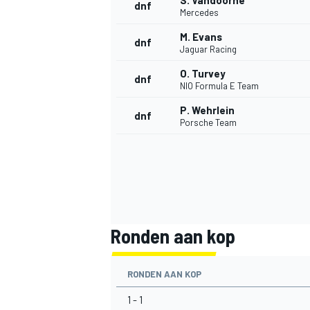
S. Vandoorne
dnf
Mercedes
M. Evans
dnf
Jaguar Racing
O. Turvey
dnf
NIO Formula E Team
P. Wehrlein
dnf
Porsche Team
Ronden aan kop
RONDEN AAN KOP
1 - 1