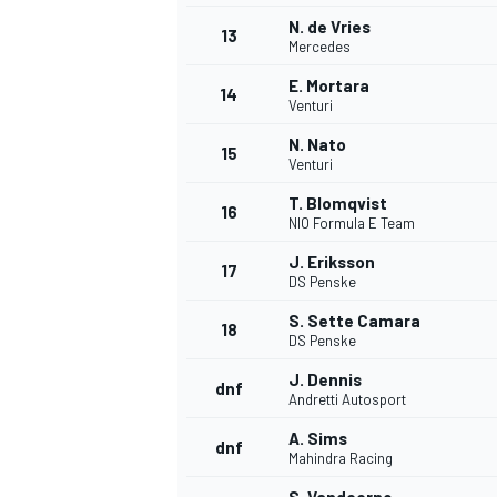
N. de Vries
13
Mercedes
E. Mortara
14
Venturi
N. Nato
15
Venturi
T. Blomqvist
16
NIO Formula E Team
J. Eriksson
17
DS Penske
S. Sette Camara
18
DS Penske
J. Dennis
dnf
Andretti Autosport
A. Sims
dnf
Mahindra Racing