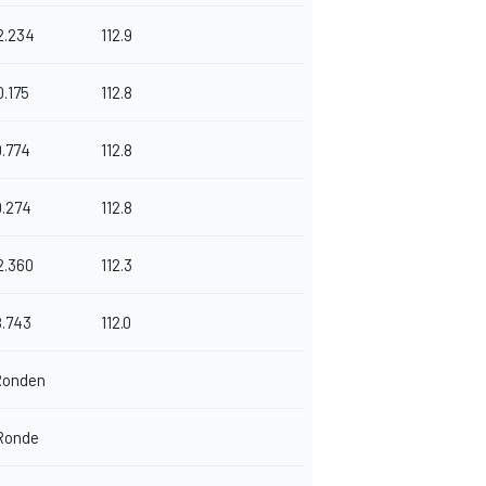
2.234
112.9
0.175
112.8
0.774
112.8
0.274
112.8
2.360
112.3
8.743
112.0
Ronden
 Ronde