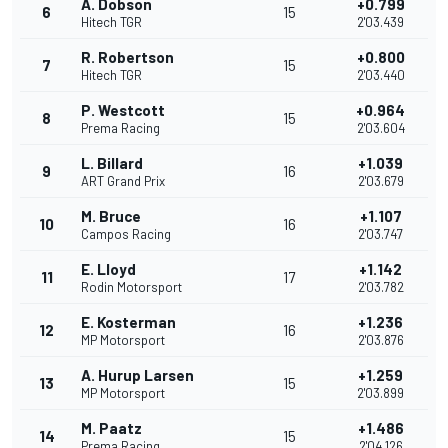
A. Dobson
+0.799
6
15
Hitech TGR
2'03.439
R. Robertson
+0.800
7
15
Hitech TGR
2'03.440
P. Westcott
+0.964
8
15
Prema Racing
2'03.604
L. Billard
+1.039
9
16
ART Grand Prix
2'03.679
M. Bruce
+1.107
10
16
Campos Racing
2'03.747
E. Lloyd
+1.142
11
17
Rodin Motorsport
2'03.782
E. Kosterman
+1.236
12
16
MP Motorsport
2'03.876
A. Hurup Larsen
+1.259
13
15
MP Motorsport
2'03.899
M. Paatz
+1.486
14
15
Prema Racing
2'04.126