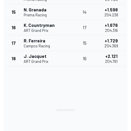
N. Granada
+1.598
15
14
Prema Racing
2'04.238
K. Countryman
+1.676
16
17
ART Grand Prix
2'04.316
R. Ferreira
+1.729
17
15
Campos Racing
2'04.369
J. Jacquet
+2.121
18
16
ART Grand Prix
2'04.761