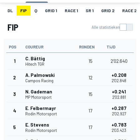
DL
FIP
Q
GRID 1
RACE 1
SR 1
GRID 2
RACE 2
FIP
Alle statistieken
POS
COUREUR
RONDEN
TIJD
C. Bättig
1
15
2'02.640
Hitech TGR
A. Palmowski
+0.208
2
12
Campos Racing
2'02.848
N. Gademan
+0.241
3
15
MP Motorsport
2'02.881
E. Felbermayr
+0.287
4
17
Rodin Motorsport
2'02.927
E. Stevens
+0.783
5
17
Rodin Motorsport
2'03.423