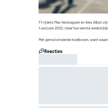
INDYCAR
F1-rijders Max Verstappen en Alex Albon z
1-seizoen 2020, maar hun eerste wedstrijdje
Met gemotoriseerde koelboxen, want waaro
Reacties
WEC
DTM