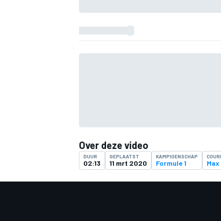
Over deze video
DUUR
GEPLAATST
KAMPIOENSCHAP
COUR
02:13
11 mrt 2020
Formule 1
Max