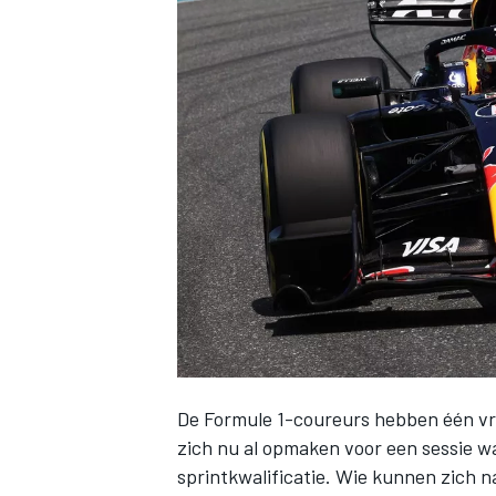
INDYCAR
De Formule 1-coureurs hebben één vri
WEC
DTM
zich nu al opmaken voor een sessie waa
sprintkwalificatie. Wie kunnen zich