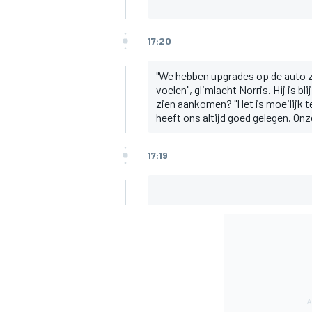
17:20
"We hebben upgrades op de auto z
voelen", glimlacht Norris. Hij is b
zien aankomen? "Het is moeilijk te
heeft ons altijd goed gelegen. Onze
MEER RACEKLASSEN
17:19