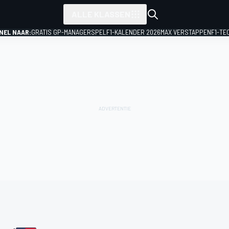
ALLE KLASSEN
NEL NAAR:
GRATIS GP-MANAGERSPEL
F1-KALENDER 2026
MAX VERSTAPPEN
F1-TE