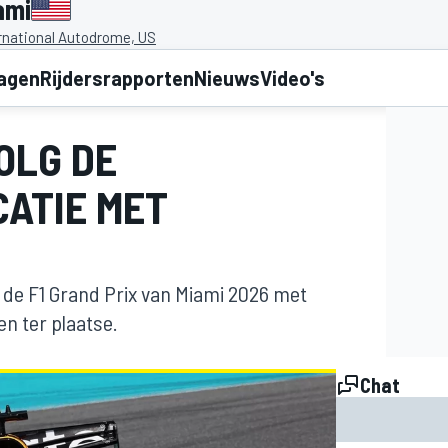
ami
rnational Autodrome, US
lagen
Rijdersrapporten
Nieuws
Video's
VOLG DE
CATIE MET
or de F1 Grand Prix van Miami 2026 met
en ter plaatse.
Chat