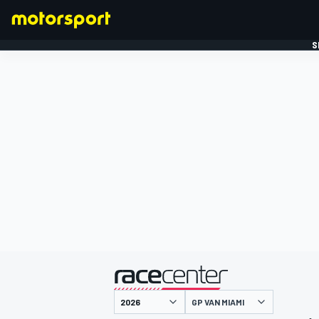
S
FORMULE 1
gepresenteerd door
GP VAN MIAMI