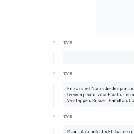
17:16
17:16
En zo is het Norris die de sprintpo
tweede plaats, voor Piastri. Lec
Verstappen, Russell, Hamilton, Col
17:15
Maar... Antonelli steekt daar een 