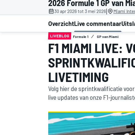
2026 Formule 1 GP van Mi
|
30 apr 2026 tot 3 mei 2026
Miami Inte
Overzicht
Live commentaar
Uits
LIVEBLOG
Formule 1
GP van Miami
F1 MIAMI LIVE: 
SPRINTKWALIFI
MOTOGP
LIVETIMING
Volg hier de sprintkwalificatie vo
live updates van onze F1-journalist