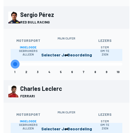
Sergio Pérez
RED BULL RACING
MIJN CIJFER
MOTORSPORT
LEZERS
INGELOGDE
STEM
-
GEBRUIKERS
OM TE
Selecteer Je Beoordeling
ALLEEN
ZIEN
1
2
3
4
5
6
7
8
9
10
Charles Leclerc
FERRARI
MIJN CIJFER
MOTORSPORT
LEZERS
INGELOGDE
STEM
-
GEBRUIKERS
OM TE
Selecteer Je Beoordeling
ALLEEN
ZIEN