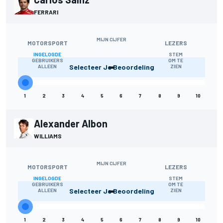
FERRARI
MIJN CIJFER
MOTORSPORT
LEZERS
INGELOGDE
STEM
-
GEBRUIKERS
OM TE
Selecteer Je Beoordeling
ALLEEN
ZIEN
1
2
3
4
5
6
7
8
9
10
Alexander Albon
WILLIAMS
MIJN CIJFER
MOTORSPORT
LEZERS
INGELOGDE
STEM
-
GEBRUIKERS
OM TE
Selecteer Je Beoordeling
ALLEEN
ZIEN
1
2
3
4
5
6
7
8
9
10