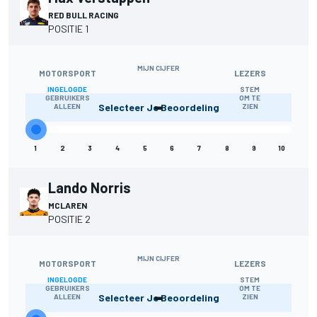
RED BULL RACING
POSITIE 1
MIJN CIJFER
MOTORSPORT
LEZERS
INGELOGDE
STEM
-
GEBRUIKERS
OM TE
Selecteer Je Beoordeling
ALLEEN
ZIEN
1
2
3
4
5
6
7
8
9
10
Lando Norris
MCLAREN
POSITIE 2
MIJN CIJFER
MOTORSPORT
LEZERS
INGELOGDE
STEM
-
GEBRUIKERS
OM TE
Selecteer Je Beoordeling
ALLEEN
ZIEN