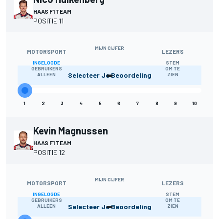
HAAS F1 TEAM
POSITIE 11
MIJN CIJFER
MOTORSPORT
LEZERS
INGELOGDE
STEM
-
GEBRUIKERS
OM TE
Selecteer Je Beoordeling
ALLEEN
ZIEN
1
2
3
4
5
6
7
8
9
10
Kevin Magnussen
HAAS F1 TEAM
POSITIE 12
MIJN CIJFER
MOTORSPORT
LEZERS
INGELOGDE
STEM
-
GEBRUIKERS
OM TE
Selecteer Je Beoordeling
ALLEEN
ZIEN