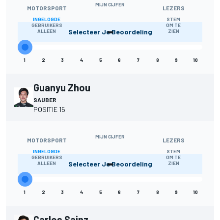
MIJN CIJFER
MOTORSPORT
LEZERS
INGELOGDE
STEM
-
GEBRUIKERS
OM TE
Selecteer Je Beoordeling
ALLEEN
ZIEN
1
2
3
4
5
6
7
8
9
10
Guanyu Zhou
SAUBER
POSITIE 15
MIJN CIJFER
MOTORSPORT
LEZERS
INGELOGDE
STEM
-
GEBRUIKERS
OM TE
Selecteer Je Beoordeling
ALLEEN
ZIEN
1
2
3
4
5
6
7
8
9
10
Carlos Sainz