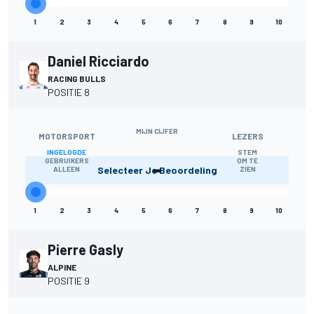
1
2
3
4
5
6
7
8
9
10
Daniel Ricciardo
RACING BULLS
POSITIE 8
MIJN CIJFER
MOTORSPORT
LEZERS
INGELOGDE
STEM
-
GEBRUIKERS
OM TE
Selecteer Je Beoordeling
ALLEEN
ZIEN
1
2
3
4
5
6
7
8
9
10
Pierre Gasly
ALPINE
POSITIE 9