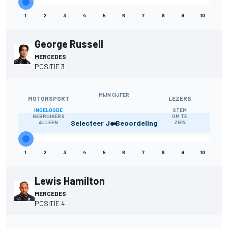
1
2
3
4
5
6
7
8
9
10
George Russell
MERCEDES
POSITIE 3
MIJN CIJFER
MOTORSPORT
LEZERS
INGELOGDE
STEM
-
GEBRUIKERS
OM TE
Selecteer Je Beoordeling
ALLEEN
ZIEN
1
2
3
4
5
6
7
8
9
10
Lewis Hamilton
MERCEDES
POSITIE 4