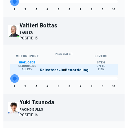
1
2
3
4
5
6
7
8
9
10
Valtteri Bottas
SAUBER
POSITIE 13
MIJN CIJFER
MOTORSPORT
LEZERS
INGELOGDE
STEM
-
GEBRUIKERS
OM TE
Selecteer Je Beoordeling
ALLEEN
ZIEN
1
2
3
4
5
6
7
8
9
10
Yuki Tsunoda
RACING BULLS
POSITIE 14