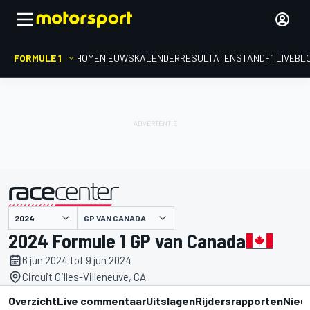
FORMULE 1
HOME
NIEUWS
KALENDER
RESULTATEN
STAND
F1 LIVEBL
GP VAN CANADA
gepresenteerd door
2024 Formule 1 GP van Canada
6 jun 2024 tot 9 jun 2024
Circuit Gilles-Villeneuve, CA
Overzicht
Live commentaar
Uitslagen
Rijdersrapporten
Nieu