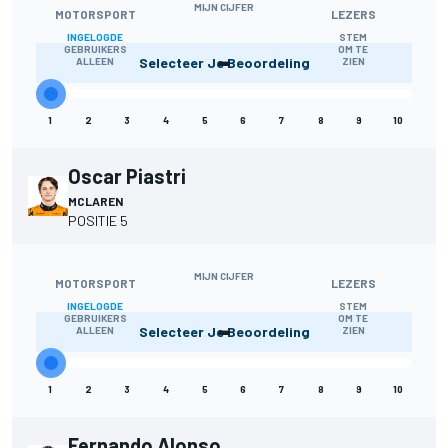
MIJN CIJFER
MOTORSPORT
LEZERS
INGELOGDE
STEM
-
GEBRUIKERS
OM TE
Selecteer Je Beoordeling
ALLEEN
ZIEN
1
2
3
4
5
6
7
8
9
10
Oscar Piastri
MCLAREN
POSITIE 5
MIJN CIJFER
MOTORSPORT
LEZERS
INGELOGDE
STEM
-
GEBRUIKERS
OM TE
Selecteer Je Beoordeling
ALLEEN
ZIEN
1
2
3
4
5
6
7
8
9
10
Fernando Alonso