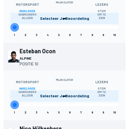
MIJN CIJFER
MOTORSPORT
LEZERS
INGELOGDE
STEM
-
GEBRUIKERS
OM TE
Selecteer Je Beoordeling
ALLEEN
ZIEN
1
2
3
4
5
6
7
8
9
10
Esteban Ocon
ALPINE
POSITIE 10
MIJN CIJFER
MOTORSPORT
LEZERS
INGELOGDE
STEM
-
GEBRUIKERS
OM TE
Selecteer Je Beoordeling
ALLEEN
ZIEN
1
2
3
4
5
6
7
8
9
10
Nico Hülkenberg