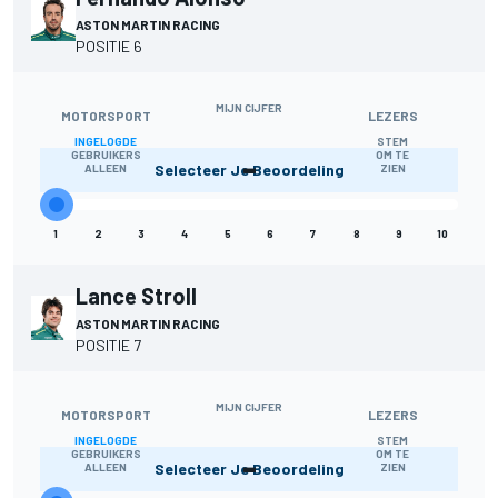
ASTON MARTIN RACING
POSITIE 6
MIJN CIJFER
MOTORSPORT
LEZERS
INGELOGDE
STEM
-
GEBRUIKERS
OM TE
Selecteer Je Beoordeling
ALLEEN
ZIEN
1
2
3
4
5
6
7
8
9
10
Lance Stroll
ASTON MARTIN RACING
POSITIE 7
MIJN CIJFER
MOTORSPORT
LEZERS
INGELOGDE
STEM
-
GEBRUIKERS
OM TE
Selecteer Je Beoordeling
ALLEEN
ZIEN