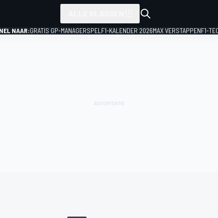
ALLE KLASSEN
NEL NAAR:
GRATIS GP-MANAGERSPEL
F1-KALENDER 2026
MAX VERSTAPPEN
F1-TE