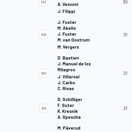
20
122
A. Vescovi
J. Filippi
J. Fuster
M. Abello
J. Fuster
31
109
M. van Oostrum
M. Vergers
D. Bastien
J. Manuel de los
Milagros
21
251
J. Villaroel
J. Carbo
C. Rivas
D. Schilliger
F. Suter
21
103
K. Kresnik
A. Spescha
M. Påverud