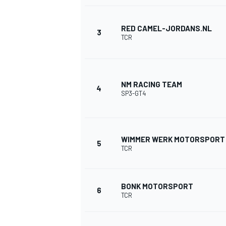
RED CAMEL-JORDANS.NL
3
TCR
INDYCAR
NM RACING TEAM
4
SP3-GT4
WIMMER WERK MOTORSPORT
5
TCR
BONK MOTORSPORT
6
WEC
DTM
TCR