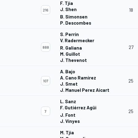
F. Tjia
J. Shen
18
216
B. Simonsen
P. Descombes
S. Perrin
V. Radermecker
27
888
R. Galiana
M. Guillot
J. Thevenot
A. Bajo
A. Cano Ramirez
25
107
J. Smet
J. Manuel Perez Aicart
L. Sanz
F. Gutiérrez Agüi
25
7
J. Font
J. Vinyes
M. Tjia