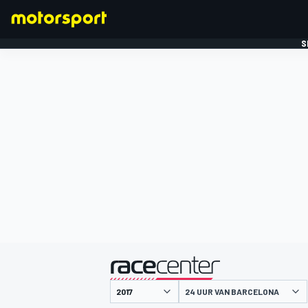
S
FORMULE 1
gepresenteerd door
24 UUR VAN BARCELONA