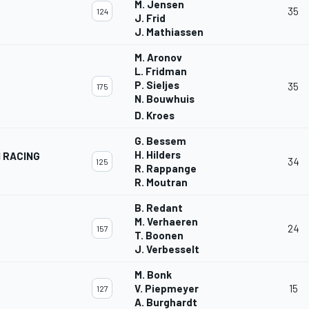
M. Jensen
35
124
J. Frid
J. Mathiassen
M. Aronov
L. Fridman
P. Sieljes
35
175
N. Bouwhuis
D. Kroes
G. Bessem
H. Hilders
 RACING
34
125
R. Rappange
R. Moutran
B. Redant
M. Verhaeren
24
157
T. Boonen
J. Verbesselt
M. Bonk
V. Piepmeyer
15
127
A. Burghardt