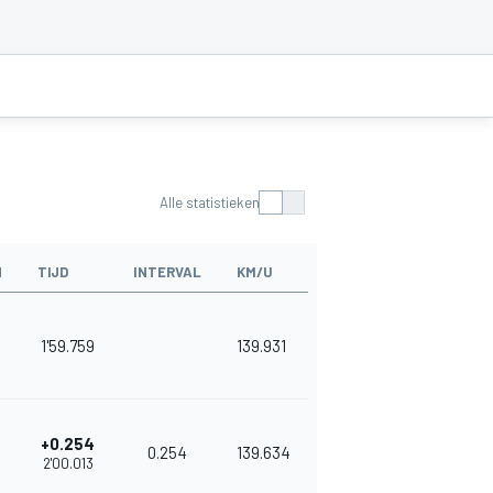
Alle statistieken
N
TIJD
INTERVAL
KM/U
1'59.759
139.931
+0.254
0.254
139.634
2'00.013