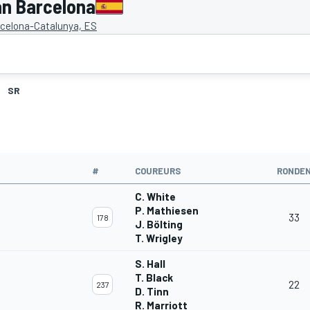
an Barcelona
rcelona-Catalunya, ES
SR
#
COUREURS
RONDE
C. White
P. Mathiesen
33
178
J. Bölting
T. Wrigley
S. Hall
T. Black
22
237
D. Tinn
R. Marriott