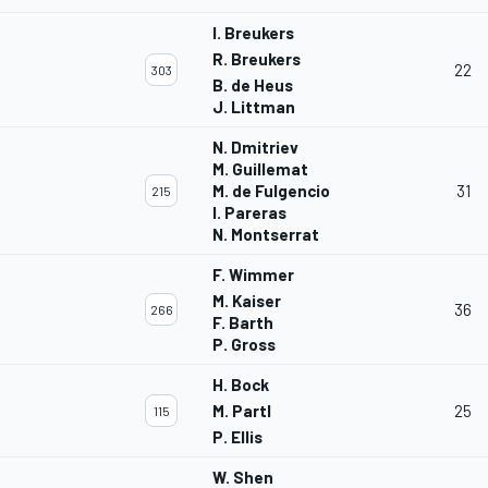
I. Breukers
R. Breukers
22
303
B. de Heus
J. Littman
N. Dmitriev
M. Guillemat
M. de Fulgencio
31
215
I. Pareras
N. Montserrat
F. Wimmer
M. Kaiser
36
266
F. Barth
P. Gross
H. Bock
M. Partl
25
115
P. Ellis
W. Shen