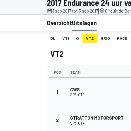
2017 Endurance 24 uur v
|
1 sep 2017 tot 3 sep 2017
Circuit de Ba
Overzicht
Uitslagen
DL
VT1
Q
VT2
GRID
RACE
VT2
MOTOGP
POS
TEAM
CWS
1
SP3-GT4
STRATTON MOTORSPORT
2
SP3-GT4