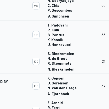
M. Soeryadjaya
C. Chia
22
217
P. Descombes
B. Simonsen
T. Padovani
R. Kulli
S. Pentus
33
981
K. Kaasik
J. Honkavuori
S. Bleekemolen
M. de Groot
21
100
R. Steenmetz
M. Bleekemolen
K. Jepsen
D BY
J. Sorensen
34
155
M. van den Berge
A. Fjordbach
Z. Arnold
R. Ferri