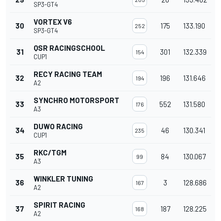
SP3-GT4
VORTEX V6
30
175
133.190
252
SP3-GT4
QSR RACINGSCHOOL
31
301
132.339
154
CUP1
RECY RACING TEAM
32
196
131.646
194
A2
SYNCHRO MOTORSPORT
33
552
131.580
176
A3
DUWO RACING
34
46
130.341
235
CUP1
RKC/TGM
35
84
130.067
99
A3
WINKLER TUNING
36
3
128.686
167
A2
SPIRIT RACING
37
187
128.225
168
A2