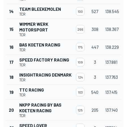
TEAM BLEEKEMOLEN
14
527
138.545
100
TCR
WIMMER WERK
15
308
138.367
MOTORSPORT
266
TCR
BAS KOETEN RACING
16
447
138.229
175
TCR
SPEED FACTORY RACING
17
3
137.881
109
TCR
INSIGHTRACING DENMARK
18
3
137.763
124
TCR
TTC RACING
19
540
137.415
103
TCR
NKPP RACING BY BAS
20
205
137.140
KOETEN RACING
125
TCR
SPEED LOVER