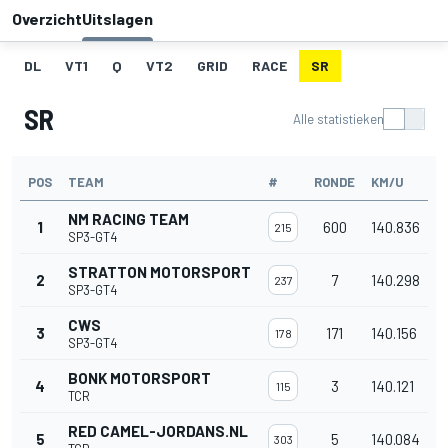
Overzicht
Uitslagen
DL
VT1
Q
VT2
GRID
RACE
SR
SR
Alle statistieken
POS
TEAM
#
RONDE
KM/U
NM RACING TEAM
1
600
140.836
215
SP3-GT4
STRATTON MOTORSPORT
2
7
140.298
237
SP3-GT4
CWS
3
171
140.156
178
SP3-GT4
BONK MOTORSPORT
4
3
140.121
115
TCR
RED CAMEL-JORDANS.NL
5
5
140.084
303