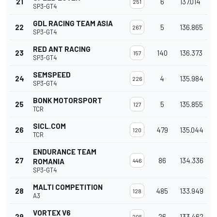
21
6
137.014
251
SP3-GT4
GDL RACING TEAM ASIA
22
5
136.865
267
SP3-GT4
RED ANT RACING
23
140
136.373
157
SP3-GT4
SEMSPEED
24
4
135.984
226
SP3-GT4
BONK MOTORSPORT
25
5
135.855
127
TCR
SICL.COM
26
479
135.044
120
TCR
ENDURANCE TEAM
27
86
134.336
ROMANIA
446
SP3-GT4
MALTI COMPETITION
28
485
133.949
128
A3
VORTEX V6
29
26
133.462
205