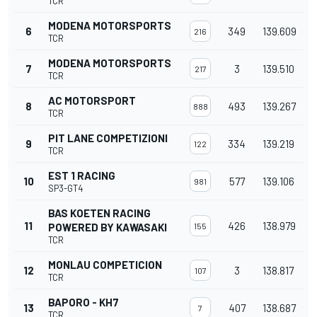
TCR
MODENA MOTORSPORTS
6
349
139.609
216
TCR
MODENA MOTORSPORTS
7
3
139.510
217
TCR
AC MOTORSPORT
8
493
139.267
888
TCR
PIT LANE COMPETIZIONI
9
334
139.219
122
TCR
EST 1 RACING
10
577
139.106
981
SP3-GT4
BAS KOETEN RACING
11
426
138.979
POWERED BY KAWASAKI
155
TCR
MONLAU COMPETICION
12
3
138.817
107
TCR
BAPORO - KH7
13
407
138.687
7
TCR