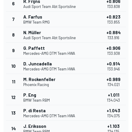
R. Frijns
+0.806
6
Audi Sport Team Abt Sportsline
1'33.838
A. Farfus
+0.823
7
BMW Team RMG
1'33.855
N. Müller
+0.884
8
Audi Sport Team Abt Sportsline
1'33.916
G. Paffett
+0.906
9
Mercedes-AMG DTM Team HWA
1'33.938
D. Juncadella
+0.914
10
Mercedes-AMG DTM Team HWA
1'33.946
M. Rockenfeller
+0.989
11
Phoenix Racing
1'34.021
P. Eng
+1.011
12
BMW Team RBM
1'34.043
P. di Resta
+1.043
13
Mercedes-AMG DTM Team HWA
1'34.075
J. Eriksson
+1.103
14
BMW Team RBM
1'34.135