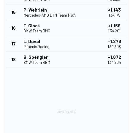
P. Wehrlein
+1.143
15
Mercedes-AMG DTM Team HWA
1'34.175
T. Glock
+1.169
16
BMW Team RMG
1'34.201
L. Duval
+1.276
17
Phoenix Racing
1'34.308
B. Spengler
+1.872
18
BMW Team RBM
1'34.904