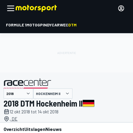
FORMULE 1
MOTOGP
INDYCAR
WEC
DTM
HOCKENHEIM II
gepresenteerd door
2018 DTM Hockenheim II
12 okt 2018 tot 14 okt 2018
, DE
Overzicht
Uitslagen
Nieuws