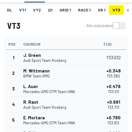
DL
VT1
VT2
Q1
GRID 1
RACE 1
SR 1
VT3
Q
VT3
Alle statistieken
POS
COUREUR
TIJD
J. Green
1
1'33.032
Audi Sport Team Rosberg
M. Wittmann
+0.348
2
BMW Team RMG
1'33.380
L. Auer
+0.479
3
Mercedes-AMG DTM Team HWA
1'33.511
R. Rast
+0.681
4
Audi Sport Team Rosberg
1'33.713
E. Mortara
+0.780
5
Mercedes-AMG DTM Team HWA
1'33.812