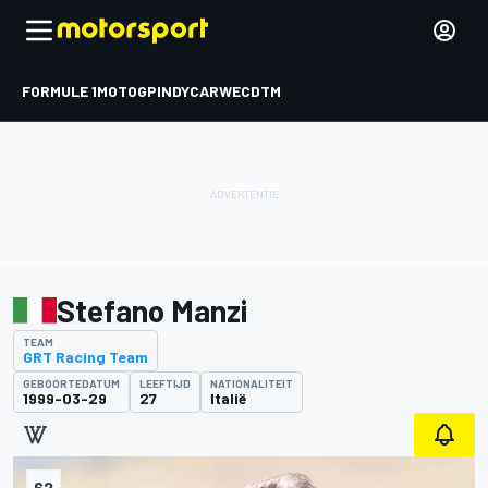
FORMULE 1
MOTOGP
INDYCAR
WEC
DTM
Stefano Manzi
TEAM
GRT Racing Team
GEBOORTEDATUM
LEEFTIJD
NATIONALITEIT
1999-03-29
27
Italië
62