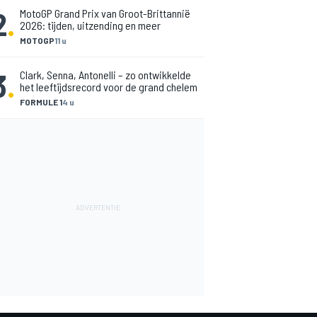
2
.
MotoGP Grand Prix van Groot-Brittannië
2026: tijden, uitzending en meer
MOTOGP
11 u
3
.
Clark, Senna, Antonelli – zo ontwikkelde
het leeftijdsrecord voor de grand chelem
FORMULE 1
4 u