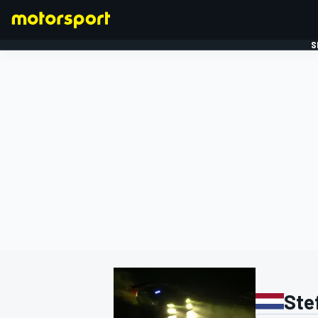
S
FORMULE 1
Ste