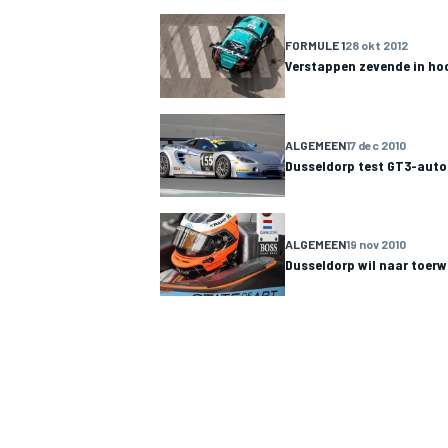
FORMULE 1
28 okt 2012
Verstappen zevende in ho
INDYCAR
ALGEMEEN
17 dec 2010
Dusseldorp test GT3-auto
ALGEMEEN
19 nov 2010
Dusseldorp wil naar toer
WEC
DTM