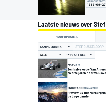
GEBOORTEDAT
1989-09-27
Laatste nieuws over Stef
HOOFDPAGINA
STEF DUSSELDORP
KAMPIOENSCHAP
MOTOGP
TYPE ARTIKEL
FIA F2
8 m
Een halve eeuw Van Amers
zwarte jaren naar Volksw
ENDURANCE
10 mei 2018
Preview 24 uur Nürburgrin
de Lage Landen