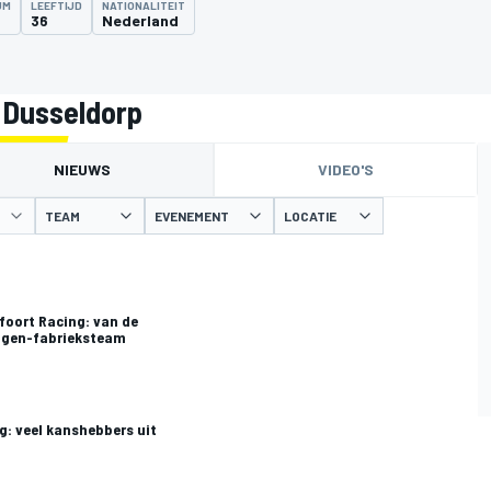
UM
LEEFTIJD
NATIONALITEIT
36
Nederland
 Dusseldorp
NIEUWS
VIDEO'S
TEAM
EVENEMENT
LOCATIE
foort Racing: van de
agen-fabrieksteam
g: veel kanshebbers uit