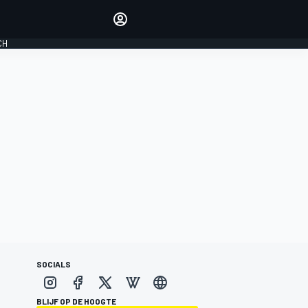
Laat je horen met de
reactiemodule
CH
LOGIN
EDITIE
NEDERLAND
SOCIALS
BLIJF OP DE HOOGTE