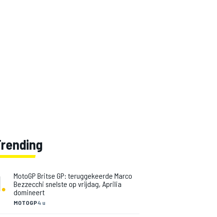
Trending
1
.
MotoGP Britse GP: teruggekeerde Marco
Bezzecchi snelste op vrijdag, Aprilia
domineert
MOTOGP
4 u