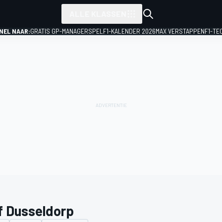
ALLE KLASSEN
NEL NAAR:
GRATIS GP-MANAGERSPEL
F1-KALENDER 2026
MAX VERSTAPPEN
F1-TE
f Dusseldorp