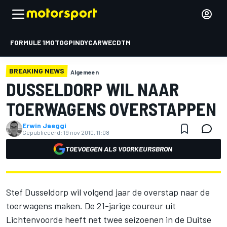
FORMULE 1
MOTOGP
INDYCAR
WEC
DTM
BREAKING NEWS
Algemeen
DUSSELDORP WIL NAAR
TOERWAGENS OVERSTAPPEN
Erwin Jaeggi
Gepubliceerd:
19 nov 2010, 11:08
TOEVOEGEN ALS VOORKEURSBRON
Stef Dusseldorp wil volgend jaar de overstap naar de
toerwagens maken. De 21-jarige coureur uit
Lichtenvoorde heeft net twee seizoenen in de Duitse