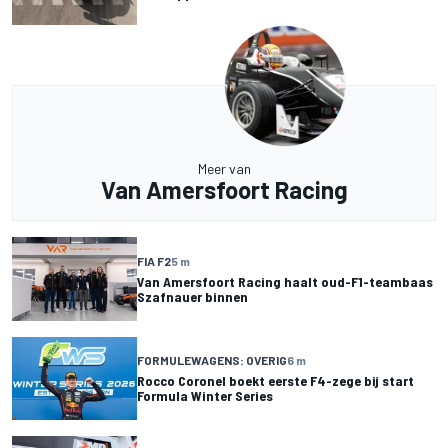
Meer van
Van Amersfoort Racing
FIA F2
5 m
Van Amersfoort Racing haalt oud-F1-teambaas
Szafnauer binnen
FORMULEWAGENS: OVERIG
6 m
Rocco Coronel boekt eerste F4-zege bij start
Formula Winter Series