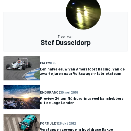
Meer van
Stef Dusseldorp
FIA F2
8 m
Een halve eeuw Van Amersfoort Racing: van de
zwarte jaren naar Volkswagen-fabrieksteam
ENDURANCE
10 mei 2018
Preview 24 uur Nürburgring: veel kanshebbers
uit de Lage Landen
FORMULE 1
28 okt 2012
Verstappen zevende in hoofdrace Bakoe