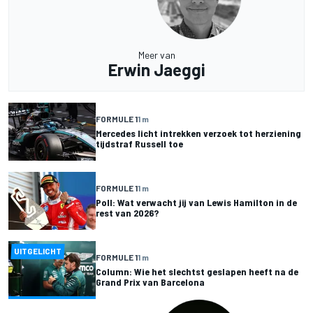
Meer van
Erwin Jaeggi
FORMULE 1
1 m
Mercedes licht intrekken verzoek tot herziening
tijdstraf Russell toe
FORMULE 1
1 m
Poll: Wat verwacht jij van Lewis Hamilton in de
rest van 2026?
UITGELICHT
FORMULE 1
1 m
Column: Wie het slechtst geslapen heeft na de
Grand Prix van Barcelona