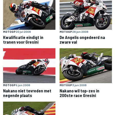
MOTOGP
20 jul 2008
MOTOGP
28 jun 2008
Kwalificatie eindigt in
De Angelis ongedeerd na
tranen voor Gresini
zware val
MOTOGP
3 jun 2008
MOTOGP
9 jun 2008
Nakano wil top-zes in
Nakano niet tevreden met
200ste race Gresini
negende plaats