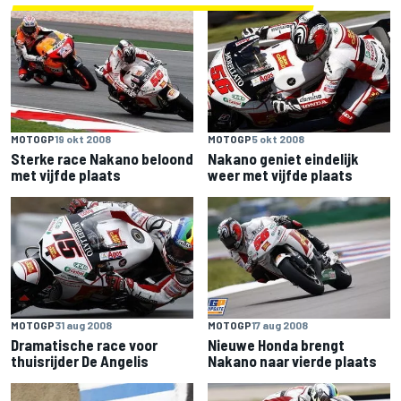
MOTOGP
19 okt 2008
MOTOGP
5 okt 2008
Sterke race Nakano beloond
Nakano geniet eindelijk
met vijfde plaats
weer met vijfde plaats
MOTOGP
31 aug 2008
MOTOGP
17 aug 2008
Dramatische race voor
Nieuwe Honda brengt
thuisrijder De Angelis
Nakano naar vierde plaats