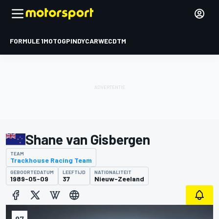
FORMULE 1
MOTOGP
INDYCAR
WEC
DTM
Shane van Gisbergen
TEAM
Trackhouse Racing Team
GEBOORTEDATUM
LEEFTIJD
NATIONALITEIT
1989-05-09
37
Nieuw-Zeeland
97