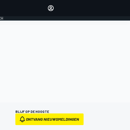
Laat je horen met de
reactiemodule
CH
LOGIN
EDITIE
NEDERLAND
BLIJF OP DE HOOGTE
ONTVANG NIEUWSMELDINGEN