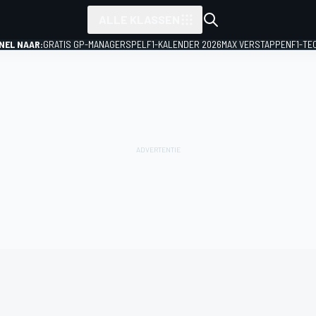
ALLE KLASSEN
NEL NAAR:
GRATIS GP-MANAGERSPEL
F1-KALENDER 2026
MAX VERSTAPPEN
F1-TE