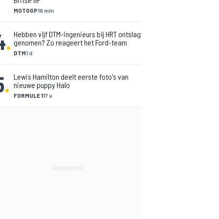
MOTOGP
16 min
4
.
Hebben vijf DTM-ingenieurs bij HRT ontslag
genomen? Zo reageert het Ford-team
DTM
1 d
5
.
Lewis Hamilton deelt eerste foto's van
nieuwe puppy Halo
FORMULE 1
17 u