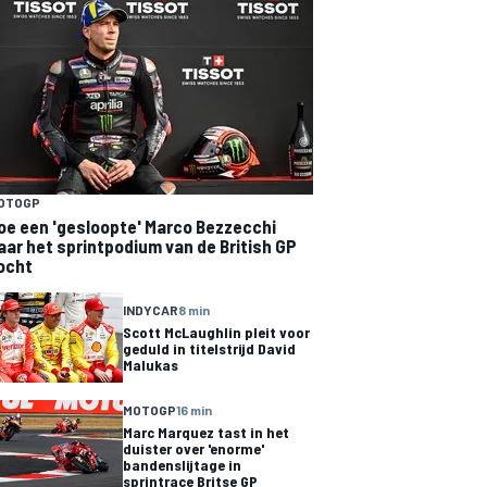
OTOGP
oe een 'gesloopte' Marco Bezzecchi
aar het sprintpodium van de British GP
ocht
INDYCAR
8 min
Scott McLaughlin pleit voor
geduld in titelstrijd David
Malukas
MOTOGP
16 min
Marc Marquez tast in het
duister over 'enorme'
bandenslijtage in
sprintrace Britse GP