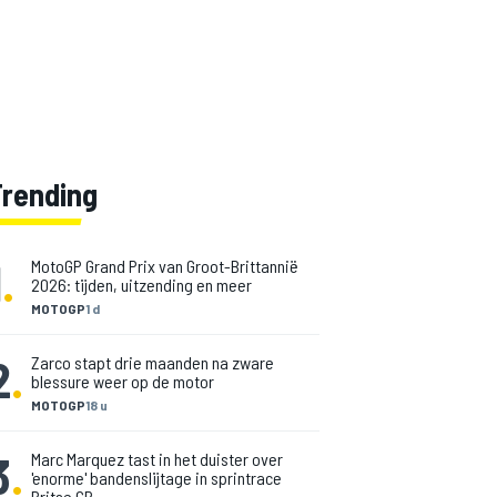
Trending
1
.
MotoGP Grand Prix van Groot-Brittannië
2026: tijden, uitzending en meer
MOTOGP
1 d
2
.
Zarco stapt drie maanden na zware
blessure weer op de motor
MOTOGP
18 u
3
.
Marc Marquez tast in het duister over
'enorme' bandenslijtage in sprintrace
Britse GP