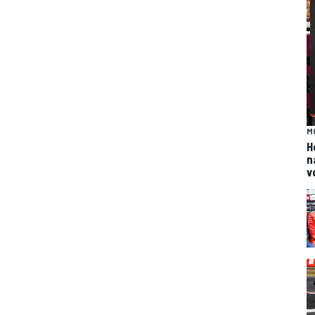
M
H
n
v