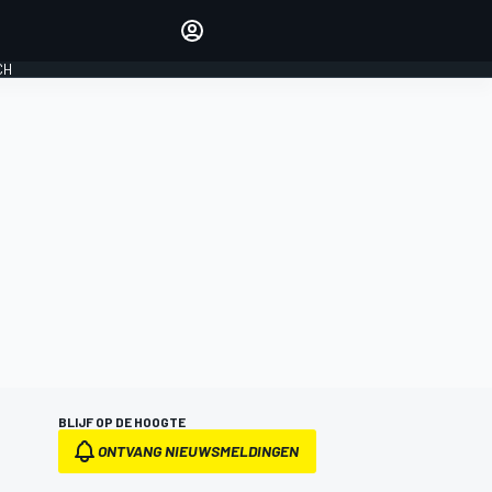
Laat je horen met de
reactiemodule
CH
LOGIN
EDITIE
NEDERLAND
BLIJF OP DE HOOGTE
ONTVANG NIEUWSMELDINGEN