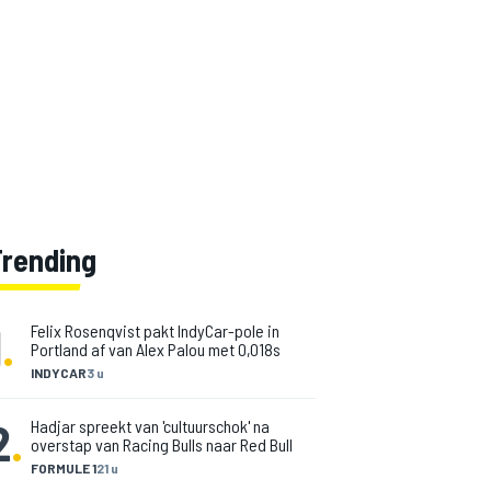
Trending
1
.
Felix Rosenqvist pakt IndyCar-pole in
Portland af van Alex Palou met 0,018s
INDYCAR
3 u
2
.
Hadjar spreekt van 'cultuurschok' na
overstap van Racing Bulls naar Red Bull
FORMULE 1
21 u