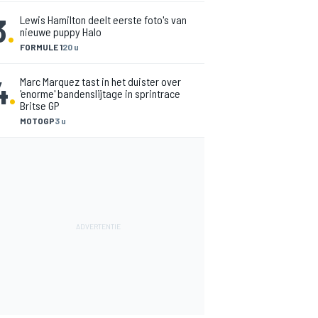
3
.
Lewis Hamilton deelt eerste foto's van
nieuwe puppy Halo
FORMULE 1
20 u
4
.
Marc Marquez tast in het duister over
'enorme' bandenslijtage in sprintrace
Britse GP
MOTOGP
3 u