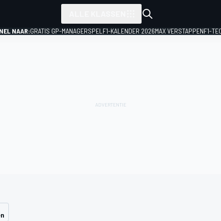
ALLE KLASSEN
NEL NAAR:
GRATIS GP-MANAGERSPEL
F1-KALENDER 2026
MAX VERSTAPPEN
F1-TE
en