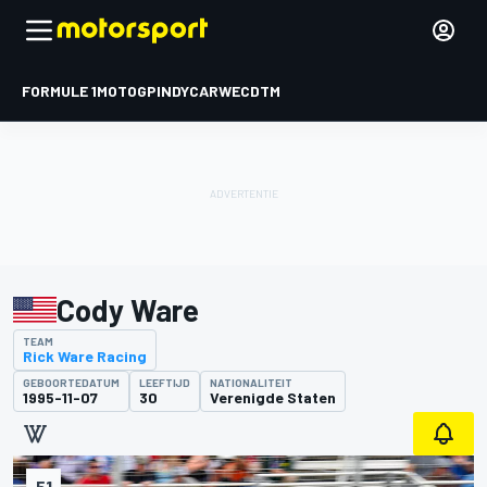
FORMULE 1
MOTOGP
INDYCAR
WEC
DTM
Cody Ware
TEAM
Rick Ware Racing
GEBOORTEDATUM
LEEFTIJD
NATIONALITEIT
1995-11-07
30
Verenigde Staten
51