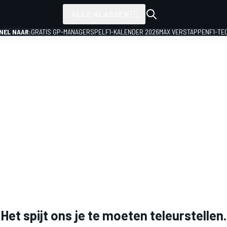
ALLE KLASSEN
NEL NAAR:
GRATIS GP-MANAGERSPEL
F1-KALENDER 2026
MAX VERSTAPPEN
F1-TE
Het spijt ons je te moeten teleurstellen.