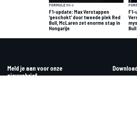
FORMULE 1
10 d
FORM
F1-update: Max Verstappen
F1-
‘geschokt’ door tweede plek Red
Ver
Bull, McLaren zet enorme stap in
mys
Hongarije
Bull
Meld je aan voor onze
Download
nieuwsbrief
Ontvang het laatste nieuws, updates en
speciale acties direct in je mailbox.
ABONNEER
Social m