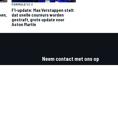
FORMULE 1
13 d
F1-update: Max Verstappen stelt
pen,
dat snelle coureurs worden
gestraft, grote update voor
Aston Martin
Neem contact met ons op
Feedback
Adverteren op Motorsport.com
Tips voor verantwoord spelen
Neem contact op met het team
nl.adsales@motorsport.com
SportUpdate B.V.
Kennemerplein 6 – 14
2011 MJ, Haarlem
The Netherlands