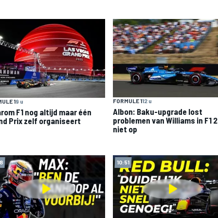
FORMULE 1
12 u
ULE 1
9 u
Albon: Baku-upgrade lost
rom F1 nog altijd maar één
problemen van Williams in F1 
nd Prix zelf organiseert
niet op
08
10:51