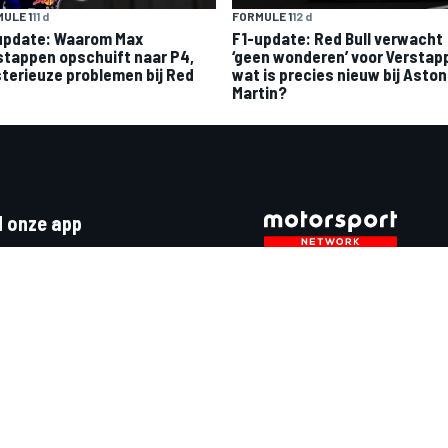
ULE 1
11 d
FORMULE 1
12 d
update: Waarom Max
F1-update: Red Bull verwacht
stappen opschuift naar P4,
‘geen wonderen’ voor Verstap
terieuze problemen bij Red
wat is precies nieuw bij Aston
Martin?
 onze app
Motor1.com
Motorsportjobs.com
Autosport.com
Motorsportstats.com
edia