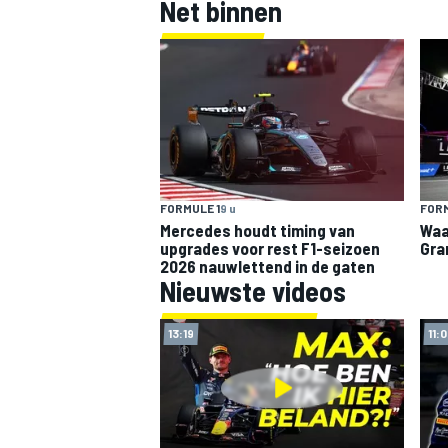
Net binnen
INDYCAR
FORMULE 1
9 u
FORM
Mercedes houdt timing van
Waa
upgrades voor rest F1-seizoen
Gra
2026 nauwlettend in de gaten
Nieuwste videos
13:19
11:
WEC
DTM