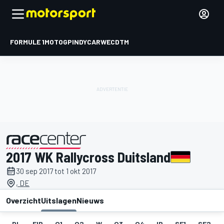
FORMULE 1
MOTOGP
INDYCAR
WEC
DTM
2017 WK Rallycross Duitsland
gepresenteerd door
30 sep 2017 tot 1 okt 2017
, DE
Overzicht
Uitslagen
Nieuws
DL
FIP
Q1
Q2
W
Q3
Q4
IP
SF1
SF2